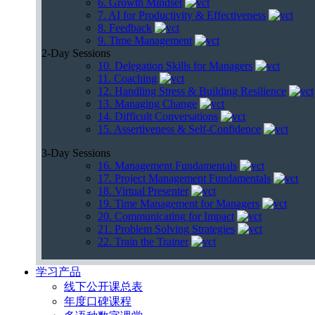
6. Growth Mindset
7. AI for Productivity & Effectiveness
8. Feedback
9. Time Management
2-Day Sessions
10. Delegation Skills for Managers
11. Coaching
12. Handling Stress & Building Resilience
13. Managing Change
14. Difficult Conversations
15. Assertiveness & Self-Confidence
3-Day Sessions
16. Management Fundamentals
17. Project Management Fundamentals
18. Virtual Presenter
19. Time Management for Managers
20. Communicating for Impact
21. Problem Solving Strategies
22. Train the Trainer
学习产品
线下公开课总表
年度口碑课程