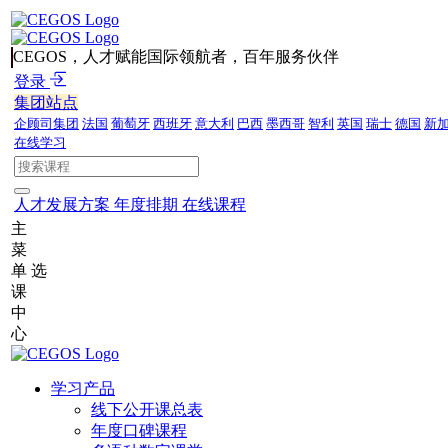
CEGOS，人才赋能国际领航者，百年服务伙伴
登录
集团站点
企顾司集团
法国
葡萄牙
西班牙
意大利
巴西
墨西哥
智利
英国
瑞士
德国
新
在线学习
人才发展方案
年度排期
在线课程
主
菜
单
选
课
中
心
学习产品
线下公开课总表
年度口碑课程