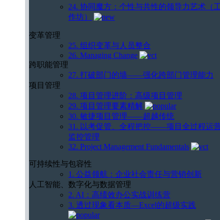
24. 协同魔方：个性与共性的领导力艺术（
作坊）
变革管理
25. 组织变革与人员整合
26. Managing Change
跨职能管理
27. 打破部门的墙——强化跨部门管理能力
项目管理
28. 项目管理进阶：高级项目管理
29. 项目管理要素精解
30. 敏捷项目管理——超越传统
31. 以考促管、全程把控——项目全过程运
监控管理
32. Project Management Fundamentals
可持续性与包容性
1. 公益领航：企业社会责任与营销创新
人工智能、数字化与数据管理
2. AI：高绩效办公实战训练营
3. 透过现象看本质—Excel的超级实践