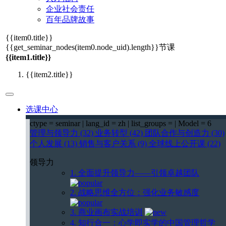
企业社会责任
百年品牌故事
{{item0.title}}
{{get_seminar_nodes(item0.node_uid).length}}
节课
{{item1.title}}
{{item2.title}}
选课中心
ctype = seminar | lang_id = zh | list_groups = | Model = 6
管理与领导力 (32)
业务转型 (42)
团队合作与创造力 (30)
个人发展 (13)
销售与客户关系 (9)
全球线上公开课 (22)
领导力
1. 全面提升领导力——引领卓越团队
2. 战略思维全方位：强化业务敏感度
3. 商业画布实战培训
4. 知行合一：心学即实学的中国管理哲学