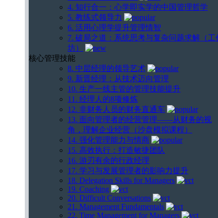
4. 知行合一：心学即实学的中国管理哲学
5. 教练式领导力
6. 活用心理学提升管理情智
7. 破局之道：系统思考与复杂问题求解（工
坊）
核心管理技能
8. 中层经理的领导艺术
9. 新晋经理：从技术迈向管理
10. 生产一线主管的管理技能提升
11. 经理人的8项修炼
12. 非财务人员的财务直通车
13. 面向管理者的经营管理——从财务的视
角，理解企业经营（沙盘模拟课程）
14. 强化管理能力与情商
15. 高效执行：打造敏捷团队
16. 游刃有余的行政经理
17. 学习与发展管理者的影响力提升
18. Delegation Skills for Managers
19. Coaching
20. Difficult Conversations
21. Management Fundamentals
22. Time Management for Managers