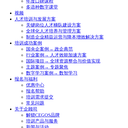
年度口碑课程
多语种数字课堂
视频
人才培训与发展方案
关键岗位人才梯队建设方案
全球化人才培养与管理方案
制造企业精益运营与降本增效解决方案
培训成功案例
国央企案例→ 政企典范
行业案例→ 人才效能加速方案
国际项目→ 全球资源整合与价值实现
主题案例→ 专题聚焦
数字学习案例→ 数智学习
报名与福利
优惠中心
报名帮助
培训需求提交
常见问题
关于企顾司
解锁CEGOS品牌
培训产品与服务
新闻与活动