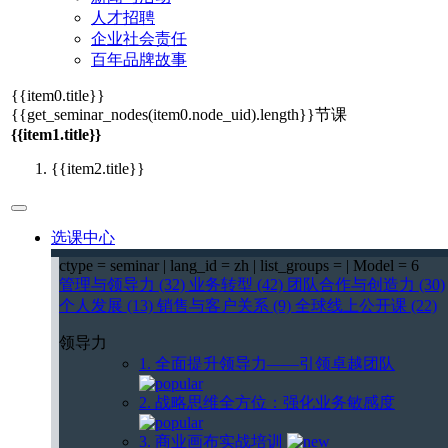
人才招聘
企业社会责任
百年品牌故事
{{item0.title}}
{{get_seminar_nodes(item0.node_uid).length}}
节课
{{item1.title}}
{{item2.title}}
选课中心
ctype = seminar | lang_id = zh | list_groups = | Model = 6
管理与领导力 (32)
业务转型 (42)
团队合作与创造力 (30)
个人发展 (13)
销售与客户关系 (9)
全球线上公开课 (22)
领导力
1. 全面提升领导力——引领卓越团队
2. 战略思维全方位：强化业务敏感度
3. 商业画布实战培训