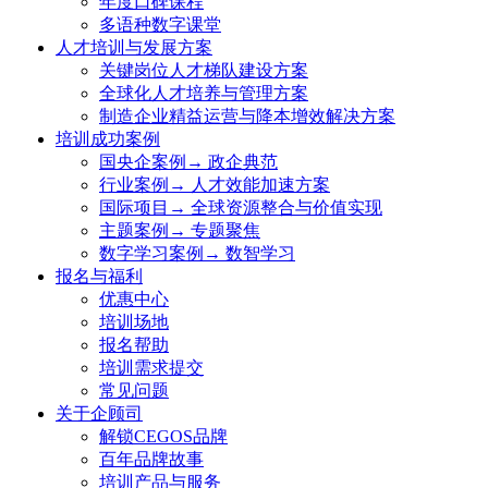
年度口碑课程
多语种数字课堂
人才培训与发展方案
关键岗位人才梯队建设方案
全球化人才培养与管理方案
制造企业精益运营与降本增效解决方案
培训成功案例
国央企案例→ 政企典范
行业案例→ 人才效能加速方案
国际项目→ 全球资源整合与价值实现
主题案例→ 专题聚焦
数字学习案例→ 数智学习
报名与福利
优惠中心
培训场地
报名帮助
培训需求提交
常见问题
关于企顾司
解锁CEGOS品牌
百年品牌故事
培训产品与服务