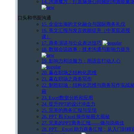
14. 沟通魔方：打造脑身心同频的沟通能量
口头和书面沟通
15. 企业出海的文化融合与国际商务礼仪
16. 英文汇报与发言效能提升（中英双语授
课）
17. 商务演讲与公众表达技巧
18. 数据会说故事：技术沟通与影响力提升
19. 影响力和说服力：用语言打动人心
20. 赢在职场之结构化思维
21. 赢在职场之商务写作
22. 制胜职场：结构化思维与商务写作实战
籍
23. Excel数据分析和应用
24. 提升PPT的设计冲击力
25. 完美的商务汇报与呈现
26. PPT 和 Excel 操作秘籍大揭秘
27. 完美的PPT商务汇报——做与说俱佳
28. PPT、Excel 助力商务汇报：从入门到精