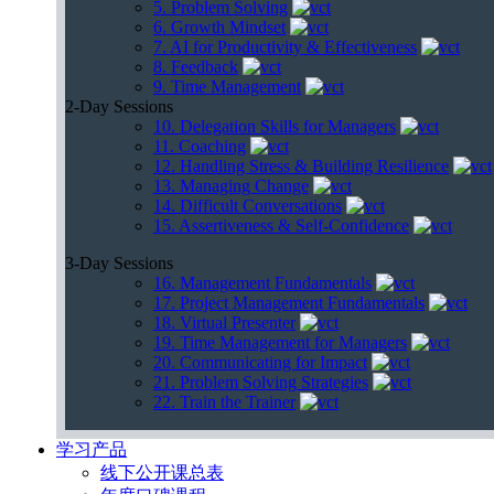
5. Problem Solving
6. Growth Mindset
7. AI for Productivity & Effectiveness
8. Feedback
9. Time Management
2-Day Sessions
10. Delegation Skills for Managers
11. Coaching
12. Handling Stress & Building Resilience
13. Managing Change
14. Difficult Conversations
15. Assertiveness & Self-Confidence
3-Day Sessions
16. Management Fundamentals
17. Project Management Fundamentals
18. Virtual Presenter
19. Time Management for Managers
20. Communicating for Impact
21. Problem Solving Strategies
22. Train the Trainer
学习产品
线下公开课总表