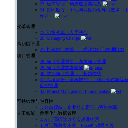
23. 极简管理：场景速通实战营
24. 协同魔方：个性与共性的领导力艺术（
作坊）
变革管理
25. 组织变革与人员整合
26. Managing Change
跨职能管理
27. 打破部门的墙——强化跨部门管理能力
项目管理
28. 项目管理进阶：高级项目管理
29. 项目管理要素精解
30. 敏捷项目管理——超越传统
31. 以考促管、全程把控——项目全过程运
监控管理
32. Project Management Fundamentals
可持续性与包容性
1. 公益领航：企业社会责任与营销创新
人工智能、数字化与数据管理
2. AI：高绩效办公实战训练营
3. 透过现象看本质—Excel的超级实践