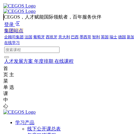
CEGOS，人才赋能国际领航者，百年服务伙伴
登录
集团站点
企顾司集团
法国
葡萄牙
西班牙
意大利
巴西
墨西哥
智利
英国
瑞士
德国
新
在线学习
人才发展方案
年度排期
在线课程
首
页
主
菜
单
选
课
中
心
学习产品
线下公开课总表