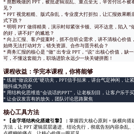
* 熬数晚做的 PPT，被批逻辑混乱、重点全无，辛苦付出不被
见？
* PPT 视觉粗糙、版式杂乱，专业度大打折扣，让汇报效果断
式下跌？
* 明明 PPT 做得精美，演示时却紧张卡顿、词不达意，陷入 “
的好，讲不好” 的尴尬？
* 向上汇报、客户提案时，抓不住听众需求，讲不清核心价值
始终无法打动对方，错失资源、合作与晋升机会？
* 商务汇报的核心是 “做” 出专业 PPT，“说” 出核心价值，缺
可，不懂这套能力，职场进阶永远少一块关键拼图！
课程收益：学完本课程，你将能够
* 练就“做说双优”硬功夫，PPT信手拈来，讲台气定神闲，让
颤抖成为历史
* 用结构化思维造“会说话的PPT”，让老板刮目，让客户乐于
* 让会议发言有的放矢，团队讨论思路聚焦
核心工具方法
* 【金字塔结构化搭建引擎】：
掌握四大核心原则 + 纵横向搭
方法，让 PPT 逻辑层层递进、结论先行，彻底告别内容杂乱
点模糊的痛点，让核心价值一眼可见。