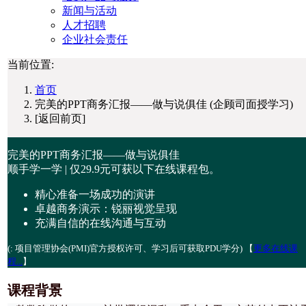
新闻与活动
人才招聘
企业社会责任
当前位置:
首页
完美的PPT商务汇报——做与说俱佳 (企顾司面授学习)
[返回前页]
完美的PPT商务汇报——做与说俱佳
顺手学一学 | 仅
29.9元
可获以下在线课程包。
精心准备一场成功的演讲
卓越商务演示：锐丽视觉呈现
充满自信的在线沟通与互动
(
: 项目管理协会(PMI)官方授权许可、学习后可获取PDU学分) 【
更多在线课
程...
】
课程背景