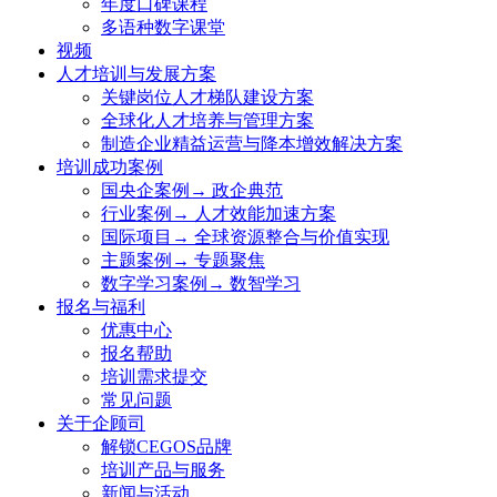
年度口碑课程
多语种数字课堂
视频
人才培训与发展方案
关键岗位人才梯队建设方案
全球化人才培养与管理方案
制造企业精益运营与降本增效解决方案
培训成功案例
国央企案例→ 政企典范
行业案例→ 人才效能加速方案
国际项目→ 全球资源整合与价值实现
主题案例→ 专题聚焦
数字学习案例→ 数智学习
报名与福利
优惠中心
报名帮助
培训需求提交
常见问题
关于企顾司
解锁CEGOS品牌
培训产品与服务
新闻与活动