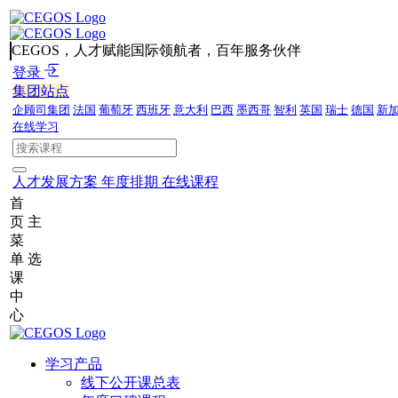
CEGOS，人才赋能国际领航者，百年服务伙伴
登录
集团站点
企顾司集团
法国
葡萄牙
西班牙
意大利
巴西
墨西哥
智利
英国
瑞士
德国
新
在线学习
人才发展方案
年度排期
在线课程
首
页
主
菜
单
选
课
中
心
学习产品
线下公开课总表