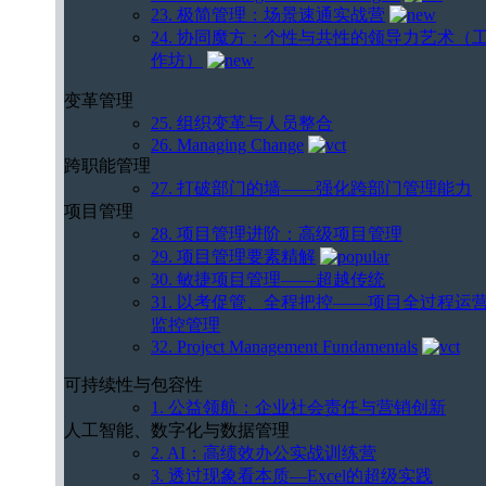
23. 极简管理：场景速通实战营
24. 协同魔方：个性与共性的领导力艺术（
作坊）
变革管理
25. 组织变革与人员整合
26. Managing Change
跨职能管理
27. 打破部门的墙——强化跨部门管理能力
项目管理
28. 项目管理进阶：高级项目管理
29. 项目管理要素精解
30. 敏捷项目管理——超越传统
31. 以考促管、全程把控——项目全过程运
监控管理
32. Project Management Fundamentals
可持续性与包容性
1. 公益领航：企业社会责任与营销创新
人工智能、数字化与数据管理
2. AI：高绩效办公实战训练营
3. 透过现象看本质—Excel的超级实践