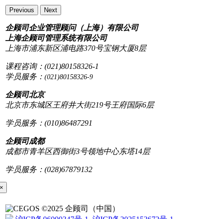
Previous
Next
企顾司企业管理顾问（上海）有限公司
上海企顾司管理系统有限公司
上海市浦东新区浦电路370号宝钢大厦8层
课程咨询：(021)80158326-1
学员服务：
(021)80158326-9
企顾司北京
北京市东城区王府井大街219号王府国际6层
学员服务：(010)86487291
企顾司成都
成都市青羊区西御街3号领地中心东塔14层
学员服务：(028)67879132
×
©2025 企顾司（中国）