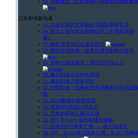
14. 沟通魔方：打造脑身心同频的沟通能量
口头和书面沟通
15. 企业出海的文化融合与国际商务礼仪
16. 英文汇报与发言效能提升（中英双语授
课）
17. 商务演讲与公众表达技巧
18. 数据会说故事：技术沟通与影响力提升
19. 影响力和说服力：用语言打动人心
20. 赢在职场之结构化思维
21. 赢在职场之商务写作
22. 制胜职场：结构化思维与商务写作实战
籍
23. Excel数据分析和应用
24. 提升PPT的设计冲击力
25. 完美的商务汇报与呈现
26. PPT 和 Excel 操作秘籍大揭秘
27. 完美的PPT商务汇报——做与说俱佳
28. PPT、Excel 助力商务汇报：从入门到精