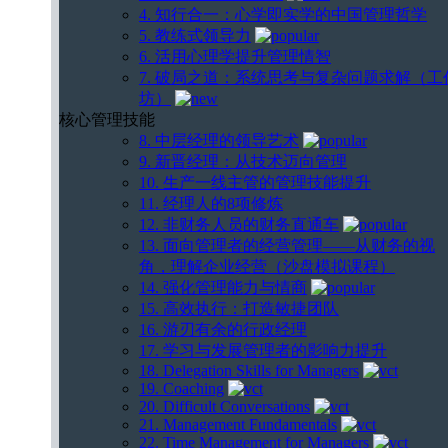
4. 知行合一：心学即实学的中国管理哲学
5. 教练式领导力
6. 活用心理学提升管理情智
7. 破局之道：系统思考与复杂问题求解（工
坊）
核心管理技能
8. 中层经理的领导艺术
9. 新晋经理：从技术迈向管理
10. 生产一线主管的管理技能提升
11. 经理人的8项修炼
12. 非财务人员的财务直通车
13. 面向管理者的经营管理——从财务的视
角，理解企业经营（沙盘模拟课程）
14. 强化管理能力与情商
15. 高效执行：打造敏捷团队
16. 游刃有余的行政经理
17. 学习与发展管理者的影响力提升
18. Delegation Skills for Managers
19. Coaching
20. Difficult Conversations
21. Management Fundamentals
22. Time Management for Managers