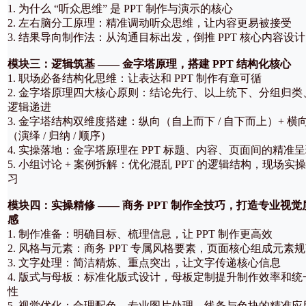
1. 为什么 “听众思维” 是 PPT 制作与演示的核心
2. 左右脑分工原理：精准调动听众思维，让内容更易被接受
3. 结果导向制作法：从沟通目标出发，倒推 PPT 核心内容设计
模块三：逻辑筑基 —— 金字塔原理，搭建 PPT 结构化核心
1. 职场必备结构化思维：让表达和 PPT 制作有章可循
2. 金字塔原理四大核心原则：结论先行、以上统下、分组归类
逻辑递进
3. 金字塔结构双维度搭建：纵向（自上而下 / 自下而上）+ 横
（演绎 / 归纳 / 顺序）
4. 实操落地：金字塔原理在 PPT 标题、内容、页面间的精准
5. 小组讨论 + 案例拆解：优化混乱 PPT 的逻辑结构，现场实
习
模块四：实操精修 —— 商务 PPT 制作全技巧，打造专业视觉
感
1. 制作准备：明确目标、梳理信息，让 PPT 制作更高效
2. 风格与元素：商务 PPT 专属风格要素，页面核心组成元素
3. 文字处理：简洁精炼、重点突出，让文字传递核心信息
4. 版式与母板：标准化版式设计，母板定制提升制作效率和统
性
5. 视觉优化：合理配色、专业图片处理，线条与色块的精准应