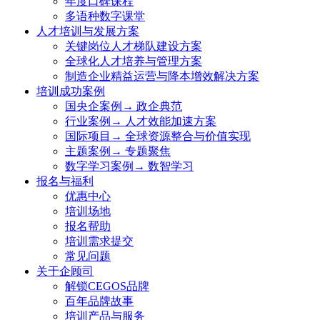
年度口碑课程
多语种数字课堂
人才培训与发展方案
关键岗位人才梯队建设方案
全球化人才培养与管理方案
制造企业精益运营与降本增效解决方案
培训成功案例
国央企案例→ 政企典范
行业案例→ 人才效能加速方案
国际项目→ 全球资源整合与价值实现
主题案例→ 专题聚焦
数字学习案例→ 数智学习
报名与福利
优惠中心
培训场地
报名帮助
培训需求提交
常见问题
关于企顾司
解锁CEGOS品牌
百年品牌故事
培训产品与服务