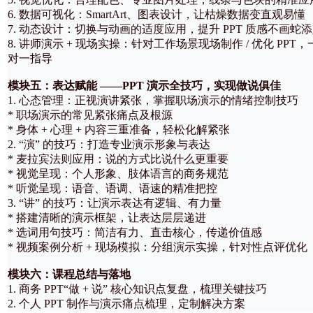
6. 数据可视化：SmartArt、图表设计，让枯燥数据变直观易懂
7. 动态设计：切换与动画的适度应用，提升 PPT 质感不画蛇
8. 讲师演示 + 现场实操：针对工作场景现场制作 / 优化 PPT，
对一指导
模块五：表达赋能 ——PPT 演示全技巧，实现做说俱佳
1. 心态管理：正视演讲紧张，掌握职场演示的情绪控制技巧
* 职场演示的常见紧张痛点及根源
* 身体 + 心理 + 内容三重准备，轻松化解紧张
2. “演” 的技巧：打造专业演示形象与表达
* 麦拉宾法则应用：说的方式比说什么更重要
* 视觉呈现：个人形象、肢体语言的商务规范
* 听觉呈现：语音、语调、语速的精准把控
3. “讲” 的技巧：让演示表达有逻辑、有力量
* 搭建清晰的演示框架，让表达层层递进
* 选词用句技巧：简洁有力、直击核心，传递价值感
* 视频案例分析 + 现场模拟：分组演示实操，针对性点评优化
模块六：课程总结与落地
1. 商务 PPT“做 + 说” 核心知识点复盘，梳理关键技巧
2. 个人 PPT 制作与演示痛点梳理，定制解决方案