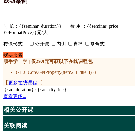
成功案例
时 长：
{{seminar_duration}}
费 用 ：{{seminar_price |
EoFormatPrice}}元/人
授课形式：
公开课
内训
直播
复合式
我要报名
顺手学一学 | 仅29.9元可获以下在线课程包
{{Ea_Core.GetProperty(item2, ["title"])}}
【
更多在线课程...
】
{{act.duration}}
{{act.city_id}}
查看更多...
相关公开课
关联阅读