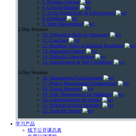
5. Problem Solving
6. Growth Mindset
7. AI for Productivity & Effectiveness
8. Feedback
9. Time Management
2-Day Sessions
10. Delegation Skills for Managers
11. Coaching
12. Handling Stress & Building Resilience
13. Managing Change
14. Difficult Conversations
15. Assertiveness & Self-Confidence
3-Day Sessions
16. Management Fundamentals
17. Project Management Fundamentals
18. Virtual Presenter
19. Time Management for Managers
20. Communicating for Impact
21. Problem Solving Strategies
22. Train the Trainer
学习产品
线下公开课总表