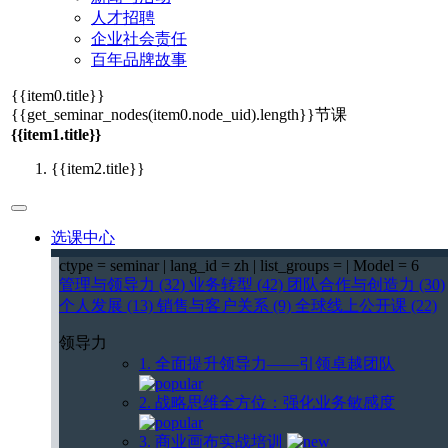
人才招聘
企业社会责任
百年品牌故事
{{item0.title}}
{{get_seminar_nodes(item0.node_uid).length}}
节课
{{item1.title}}
{{item2.title}}
选课中心
ctype = seminar | lang_id = zh | list_groups = | Model = 6
管理与领导力 (32)
业务转型 (42)
团队合作与创造力 (30)
个人发展 (13)
销售与客户关系 (9)
全球线上公开课 (22)
领导力
1. 全面提升领导力——引领卓越团队
2. 战略思维全方位：强化业务敏感度
3. 商业画布实战培训