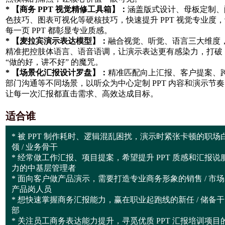
* 【商务 PPT 视觉精修工具箱】：
涵盖版式设计、母板定制、
色技巧、图表可视化等硬核技巧，快速提升 PPT 视觉专业度
每一页 PPT 都彰显专业质感。
* 【麦拉宾演示表达模型】：
融合视觉、听觉、语言三大维度
精准把控肢体语言、语音语调，让演示表达更有感染力，打破
“做的好，讲不好” 的魔咒。
* 【场景化汇报设计罗盘】：
精准匹配向上汇报、客户提案、
部门沟通等不同场景，以听众为中心定制 PPT 内容和演示节
让每一次汇报都直击需求、高效达成目标。
适合谁
* 被 PPT 制作耗时、逻辑混乱困扰，演示时紧张卡顿的职场
领 / 业务骨干
* 经常做工作汇报、项目提案，希望提升 PPT 质感和汇报说
力的中基层管理者
* 面向客户做产品演示，需要打造专业商务形象的销售 / 市场 
产品岗人员
* 想快速掌握商务汇报能力，赢在职业起跑线的新任 / 储备干
部
* 关注员工商务表达能力提升，寻觅优质 PPT 汇报培训项目