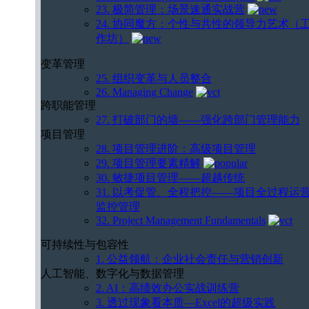
23. 极简管理：场景速通实战营
24. 协同魔方：个性与共性的领导力艺术（
作坊）
变革管理
25. 组织变革与人员整合
26. Managing Change
跨职能管理
27. 打破部门的墙——强化跨部门管理能力
项目管理
28. 项目管理进阶：高级项目管理
29. 项目管理要素精解
30. 敏捷项目管理——超越传统
31. 以考促管、全程把控——项目全过程运
监控管理
32. Project Management Fundamentals
可持续性与包容性
1. 公益领航：企业社会责任与营销创新
人工智能、数字化与数据管理
2. AI：高绩效办公实战训练营
3. 透过现象看本质—Excel的超级实践