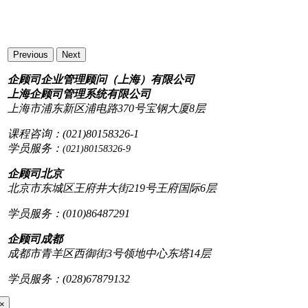
Previous
Next
企顾司企业管理顾问（上海）有限公司
上海企顾司管理系统有限公司
上海市浦东新区浦电路370号宝钢大厦8层
课程咨询：(021)80158326-1
学员服务：
(021)80158326-9
企顾司北京
北京市东城区王府井大街219号王府国际6层
学员服务：(010)86487291
企顾司成都
成都市青羊区西御街3号领地中心东塔14层
学员服务：(028)67879132
×