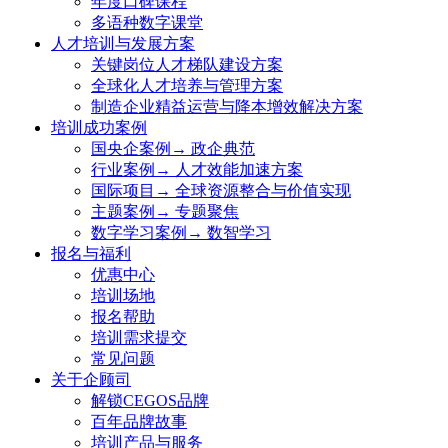
年度口碑课程
多语种数字课堂
人才培训与发展方案
关键岗位人才梯队建设方案
全球化人才培养与管理方案
制造企业精益运营与降本增效解决方案
培训成功案例
国央企案例→ 政企典范
行业案例→ 人才效能加速方案
国际项目→ 全球资源整合与价值实现
主题案例→ 专题聚焦
数字学习案例→ 数智学习
报名与福利
优惠中心
培训场地
报名帮助
培训需求提交
常见问题
关于企顾司
解锁CEGOS品牌
百年品牌故事
培训产品与服务