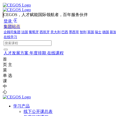
CEGOS，人才赋能国际领航者，百年服务伙伴
登录
集团站点
企顾司集团
法国
葡萄牙
西班牙
意大利
巴西
墨西哥
智利
英国
瑞士
德国
新
在线学习
人才发展方案
年度排期
在线课程
首
页
主
菜
单
选
课
中
心
学习产品
线下公开课总表