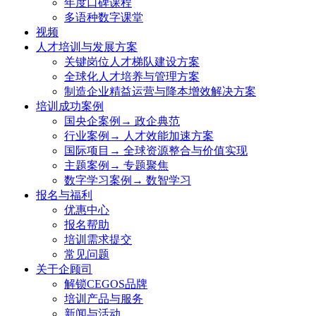
年度口碑课程
多语种数字课堂
视频
人才培训与发展方案
关键岗位人才梯队建设方案
全球化人才培养与管理方案
制造企业精益运营与降本增效解决方案
培训成功案例
国央企案例→ 政企典范
行业案例→ 人才效能加速方案
国际项目→ 全球资源整合与价值实现
主题案例→ 专题聚焦
数字学习案例→ 数智学习
报名与福利
优惠中心
报名帮助
培训需求提交
常见问题
关于企顾司
解锁CEGOS品牌
培训产品与服务
新闻与活动