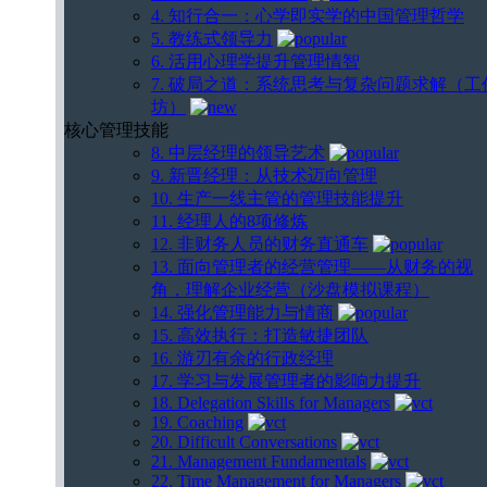
4. 知行合一：心学即实学的中国管理哲学
5. 教练式领导力
6. 活用心理学提升管理情智
7. 破局之道：系统思考与复杂问题求解（工
坊）
核心管理技能
8. 中层经理的领导艺术
9. 新晋经理：从技术迈向管理
10. 生产一线主管的管理技能提升
11. 经理人的8项修炼
12. 非财务人员的财务直通车
13. 面向管理者的经营管理——从财务的视
角，理解企业经营（沙盘模拟课程）
14. 强化管理能力与情商
15. 高效执行：打造敏捷团队
16. 游刃有余的行政经理
17. 学习与发展管理者的影响力提升
18. Delegation Skills for Managers
19. Coaching
20. Difficult Conversations
21. Management Fundamentals
22. Time Management for Managers