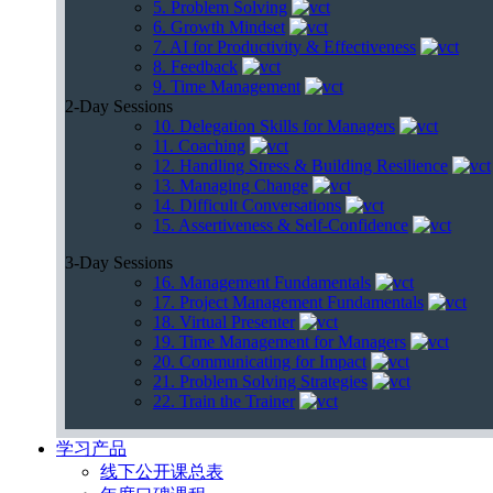
5. Problem Solving
6. Growth Mindset
7. AI for Productivity & Effectiveness
8. Feedback
9. Time Management
2-Day Sessions
10. Delegation Skills for Managers
11. Coaching
12. Handling Stress & Building Resilience
13. Managing Change
14. Difficult Conversations
15. Assertiveness & Self-Confidence
3-Day Sessions
16. Management Fundamentals
17. Project Management Fundamentals
18. Virtual Presenter
19. Time Management for Managers
20. Communicating for Impact
21. Problem Solving Strategies
22. Train the Trainer
学习产品
线下公开课总表