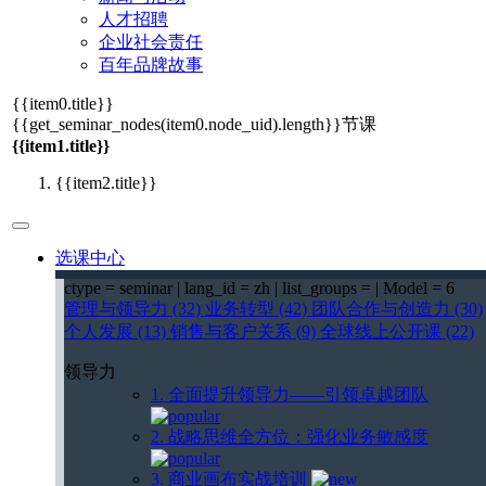
人才招聘
企业社会责任
百年品牌故事
{{item0.title}}
{{get_seminar_nodes(item0.node_uid).length}}
节课
{{item1.title}}
{{item2.title}}
选课中心
ctype = seminar | lang_id = zh | list_groups = | Model = 6
管理与领导力 (32)
业务转型 (42)
团队合作与创造力 (30)
个人发展 (13)
销售与客户关系 (9)
全球线上公开课 (22)
领导力
1. 全面提升领导力——引领卓越团队
2. 战略思维全方位：强化业务敏感度
3. 商业画布实战培训