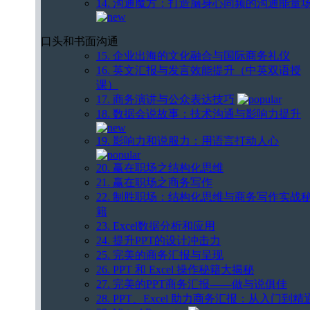
14. 沟通魔方：打造脑身心同频的沟通能量
口头和书面沟通
15. 企业出海的文化融合与国际商务礼仪
16. 英文汇报与发言效能提升（中英双语授
课）
17. 商务演讲与公众表达技巧
18. 数据会说故事：技术沟通与影响力提升
19. 影响力和说服力：用语言打动人心
20. 赢在职场之结构化思维
21. 赢在职场之商务写作
22. 制胜职场：结构化思维与商务写作实战
籍
23. Excel数据分析和应用
24. 提升PPT的设计冲击力
25. 完美的商务汇报与呈现
26. PPT 和 Excel 操作秘籍大揭秘
27. 完美的PPT商务汇报——做与说俱佳
28. PPT、Excel 助力商务汇报：从入门到精