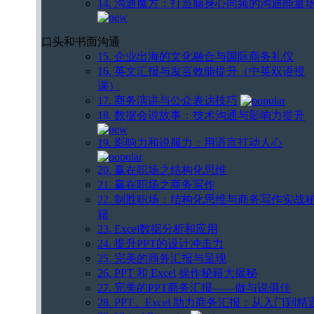
14. 沟通魔方：打造脑身心同频的沟通能量
口头和书面沟通
15. 企业出海的文化融合与国际商务礼仪
16. 英文汇报与发言效能提升（中英双语授
课）
17. 商务演讲与公众表达技巧
18. 数据会说故事：技术沟通与影响力提升
19. 影响力和说服力：用语言打动人心
20. 赢在职场之结构化思维
21. 赢在职场之商务写作
22. 制胜职场：结构化思维与商务写作实战
籍
23. Excel数据分析和应用
24. 提升PPT的设计冲击力
25. 完美的商务汇报与呈现
26. PPT 和 Excel 操作秘籍大揭秘
27. 完美的PPT商务汇报——做与说俱佳
28. PPT、Excel 助力商务汇报：从入门到精