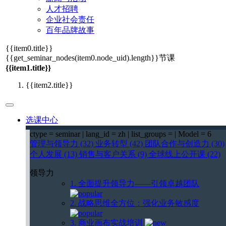
人才招聘
企业社会责任
百年品牌故事
{{item0.title}}
{{get_seminar_nodes(item0.node_uid).length}}
节课
{{item1.title}}
{{item2.title}}
选课中心
ctype = seminar | lang_id = zh | list_groups = | Model = 6
管理与领导力 (32)
业务转型 (42)
团队合作与创造力 (30)
个人发展 (13)
销售与客户关系 (9)
全球线上公开课 (22)
领导力
1. 全面提升领导力——引领卓越团队
2. 战略思维全方位：强化业务敏感度
3. 商业画布实战培训