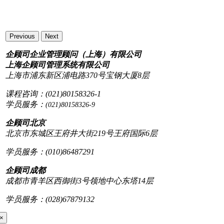
Previous
Next
企顾司企业管理顾问（上海）有限公司
上海企顾司管理系统有限公司
上海市浦东新区浦电路370号宝钢大厦8层
课程咨询：(021)80158326-1
学员服务：
(021)80158326-9
企顾司北京
北京市东城区王府井大街219号王府国际6层
学员服务：(010)86487291
企顾司成都
成都市青羊区西御街3号领地中心东塔14层
学员服务：(028)67879132
×