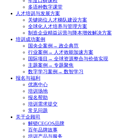
年度口碑课程
多语种数字课堂
人才培训与发展方案
关键岗位人才梯队建设方案
全球化人才培养与管理方案
制造企业精益运营与降本增效解决方案
培训成功案例
国央企案例→ 政企典范
行业案例→ 人才效能加速方案
国际项目→ 全球资源整合与价值实现
主题案例→ 专题聚焦
数字学习案例→ 数智学习
报名与福利
优惠中心
培训场地
报名帮助
培训需求提交
常见问题
关于企顾司
解锁CEGOS品牌
百年品牌故事
培训产品与服务