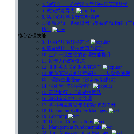
4. 知行合一：心学即实学的中国管理哲学
5. 教练式领导力
6. 活用心理学提升管理情智
7. 破局之道：系统思考与复杂问题求解（工
坊）
核心管理技能
8. 中层经理的领导艺术
9. 新晋经理：从技术迈向管理
10. 生产一线主管的管理技能提升
11. 经理人的8项修炼
12. 非财务人员的财务直通车
13. 面向管理者的经营管理——从财务的视
角，理解企业经营（沙盘模拟课程）
14. 强化管理能力与情商
15. 高效执行：打造敏捷团队
16. 游刃有余的行政经理
17. 学习与发展管理者的影响力提升
18. Delegation Skills for Managers
19. Coaching
20. Difficult Conversations
21. Management Fundamentals
22. Time Management for Managers