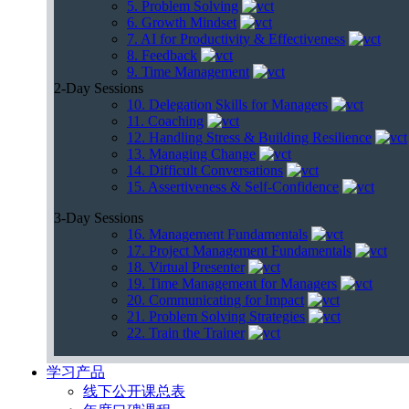
5. Problem Solving
6. Growth Mindset
7. AI for Productivity & Effectiveness
8. Feedback
9. Time Management
2-Day Sessions
10. Delegation Skills for Managers
11. Coaching
12. Handling Stress & Building Resilience
13. Managing Change
14. Difficult Conversations
15. Assertiveness & Self-Confidence
3-Day Sessions
16. Management Fundamentals
17. Project Management Fundamentals
18. Virtual Presenter
19. Time Management for Managers
20. Communicating for Impact
21. Problem Solving Strategies
22. Train the Trainer
学习产品
线下公开课总表