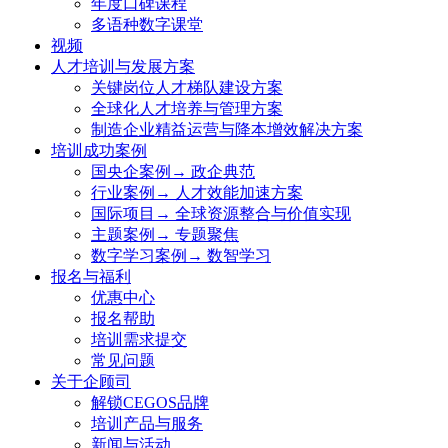
年度口碑课程
多语种数字课堂
视频
人才培训与发展方案
关键岗位人才梯队建设方案
全球化人才培养与管理方案
制造企业精益运营与降本增效解决方案
培训成功案例
国央企案例→ 政企典范
行业案例→ 人才效能加速方案
国际项目→ 全球资源整合与价值实现
主题案例→ 专题聚焦
数字学习案例→ 数智学习
报名与福利
优惠中心
报名帮助
培训需求提交
常见问题
关于企顾司
解锁CEGOS品牌
培训产品与服务
新闻与活动