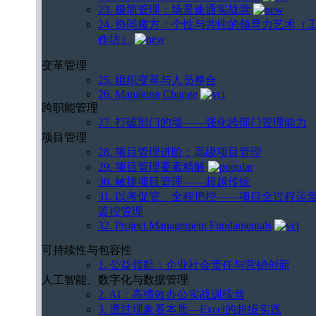
23. 极简管理：场景速通实战营
24. 协同魔方：个性与共性的领导力艺术（
作坊）
变革管理
25. 组织变革与人员整合
26. Managing Change
跨职能管理
27. 打破部门的墙——强化跨部门管理能力
项目管理
28. 项目管理进阶：高级项目管理
29. 项目管理要素精解
30. 敏捷项目管理——超越传统
31. 以考促管、全程把控——项目全过程运
监控管理
32. Project Management Fundamentals
可持续性与包容性
1. 公益领航：企业社会责任与营销创新
人工智能、数字化与数据管理
2. AI：高绩效办公实战训练营
3. 透过现象看本质—Excel的超级实践