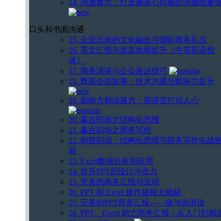
14. 沟通魔方：打造脑身心同频的沟通能量
口头和书面沟通
15. 企业出海的文化融合与国际商务礼仪
16. 英文汇报与发言效能提升（中英双语授
课）
17. 商务演讲与公众表达技巧
18. 数据会说故事：技术沟通与影响力提升
19. 影响力和说服力：用语言打动人心
20. 赢在职场之结构化思维
21. 赢在职场之商务写作
22. 制胜职场：结构化思维与商务写作实战
籍
23. Excel数据分析和应用
24. 提升PPT的设计冲击力
25. 完美的商务汇报与呈现
26. PPT 和 Excel 操作秘籍大揭秘
27. 完美的PPT商务汇报——做与说俱佳
28. PPT、Excel 助力商务汇报：从入门到精