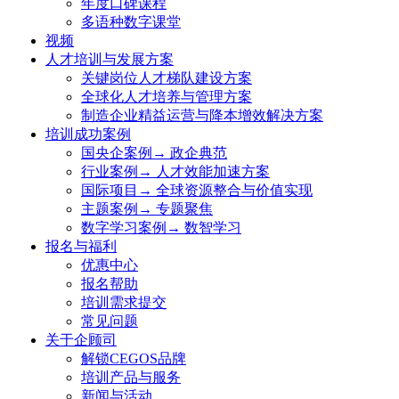
年度口碑课程
多语种数字课堂
视频
人才培训与发展方案
关键岗位人才梯队建设方案
全球化人才培养与管理方案
制造企业精益运营与降本增效解决方案
培训成功案例
国央企案例→ 政企典范
行业案例→ 人才效能加速方案
国际项目→ 全球资源整合与价值实现
主题案例→ 专题聚焦
数字学习案例→ 数智学习
报名与福利
优惠中心
报名帮助
培训需求提交
常见问题
关于企顾司
解锁CEGOS品牌
培训产品与服务
新闻与活动