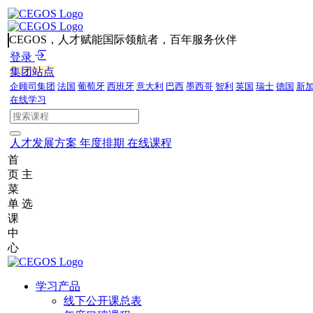
CEGOS，人才赋能国际领航者，百年服务伙伴
登录
集团站点
企顾司集团
法国
葡萄牙
西班牙
意大利
巴西
墨西哥
智利
英国
瑞士
德国
新
在线学习
人才发展方案
年度排期
在线课程
首
页
主
菜
单
选
课
中
心
学习产品
线下公开课总表