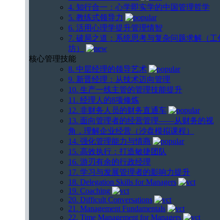
4. 知行合一：心学即实学的中国管理哲学
5. 教练式领导力
6. 活用心理学提升管理情智
7. 破局之道：系统思考与复杂问题求解（工
坊）
核心管理技能
8. 中层经理的领导艺术
9. 新晋经理：从技术迈向管理
10. 生产一线主管的管理技能提升
11. 经理人的8项修炼
12. 非财务人员的财务直通车
13. 面向管理者的经营管理——从财务的视
角，理解企业经营（沙盘模拟课程）
14. 强化管理能力与情商
15. 高效执行：打造敏捷团队
16. 游刃有余的行政经理
17. 学习与发展管理者的影响力提升
18. Delegation Skills for Managers
19. Coaching
20. Difficult Conversations
21. Management Fundamentals
22. Time Management for Managers