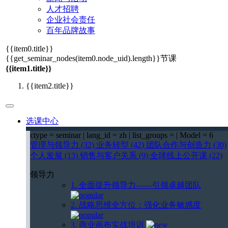
人才招聘
企业社会责任
百年品牌故事
{{item0.title}}
{{get_seminar_nodes(item0.node_uid).length}}
节课
{{item1.title}}
{{item2.title}}
选课中心
ctype = seminar | lang_id = zh | list_groups = | Model = 6
管理与领导力 (32)
业务转型 (42)
团队合作与创造力 (30)
个人发展 (13)
销售与客户关系 (9)
全球线上公开课 (22)
领导力
1. 全面提升领导力——引领卓越团队
2. 战略思维全方位：强化业务敏感度
3. 商业画布实战培训