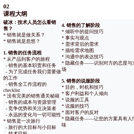
02
课程大纲
破冰：技术人员怎么看销
4. 销售的了解阶段
售？
* 倾听中的提问技巧
* 销售就是做关系？
* 事实与观点
* 销售就是忽悠？
* 需求背后的需求
* 描绘需求地图
1. 销售的任务流程
* 沟通中的表达技巧
* 从产品到客户的旅程
* 隐藏任务——识别对方的态度与
- 销售的基本职责和任务
场
- 为了完成任务我们需要做
的工作
5. 销售的说服阶段
- 销售全工作流程的
* 目的，时机和技巧
checklist
* 客户利益和个人倾向
* 没有完美的销售通关秘籍
* 说服的工具
- 销售的成本与资源管理
* 说服的技巧
- 竞争优势和关注决策者
* 面对客户的反对
- 永远的变化与一切可能性
* 隐藏任务——让您的方案具有人
* 销售是一次旅行
味
- 旅行的大目标与小目标
- 技术目标