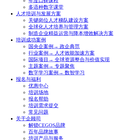
年度口碑课程
多语种数字课堂
人才培训与发展方案
关键岗位人才梯队建设方案
全球化人才培养与管理方案
制造企业精益运营与降本增效解决方案
培训成功案例
国央企案例→ 政企典范
行业案例→ 人才效能加速方案
国际项目→ 全球资源整合与价值实现
主题案例→ 专题聚焦
数字学习案例→ 数智学习
报名与福利
优惠中心
培训场地
报名帮助
培训需求提交
常见问题
关于企顾司
解锁CEGOS品牌
百年品牌故事
培训产品与服务