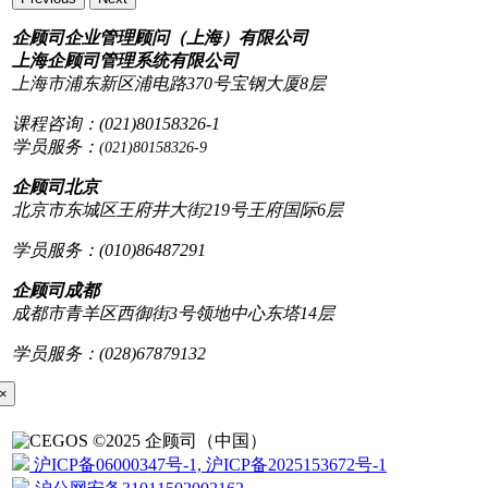
企顾司企业管理顾问（上海）有限公司
上海企顾司管理系统有限公司
上海市浦东新区浦电路370号宝钢大厦8层
课程咨询：(021)80158326-1
学员服务：
(021)80158326-9
企顾司北京
北京市东城区王府井大街219号王府国际6层
学员服务：(010)86487291
企顾司成都
成都市青羊区西御街3号领地中心东塔14层
学员服务：(028)67879132
×
©2025 企顾司（中国）
沪ICP备06000347号-1, 沪ICP备2025153672号-1