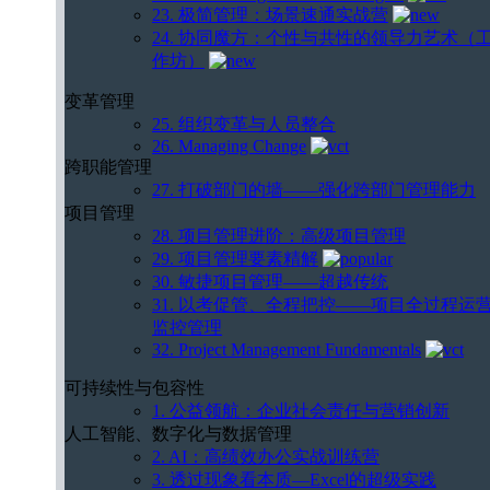
23. 极简管理：场景速通实战营
24. 协同魔方：个性与共性的领导力艺术（
作坊）
变革管理
25. 组织变革与人员整合
26. Managing Change
跨职能管理
27. 打破部门的墙——强化跨部门管理能力
项目管理
28. 项目管理进阶：高级项目管理
29. 项目管理要素精解
30. 敏捷项目管理——超越传统
31. 以考促管、全程把控——项目全过程运
监控管理
32. Project Management Fundamentals
可持续性与包容性
1. 公益领航：企业社会责任与营销创新
人工智能、数字化与数据管理
2. AI：高绩效办公实战训练营
3. 透过现象看本质—Excel的超级实践