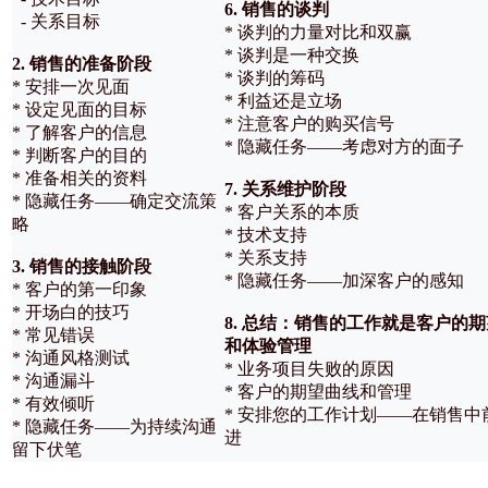
6. 销售的谈判
- 关系目标
* 谈判的力量对比和双赢
* 谈判是一种交换
2. 销售的准备阶段
* 谈判的筹码
* 安排一次见面
* 利益还是立场
* 设定见面的目标
* 注意客户的购买信号
* 了解客户的信息
* 隐藏任务——考虑对方的面子
* 判断客户的目的
* 准备相关的资料
7. 关系维护阶段
* 隐藏任务——确定交流策
* 客户关系的本质
略
* 技术支持
* 关系支持
3. 销售的接触阶段
* 隐藏任务——加深客户的感知
* 客户的第一印象
* 开场白的技巧
8. 总结：销售的工作就是客户的期
* 常见错误
和体验管理
* 沟通风格测试
* 业务项目失败的原因
* 沟通漏斗
* 客户的期望曲线和管理
* 有效倾听
* 安排您的工作计划——在销售中
* 隐藏任务——为持续沟通
进
留下伏笔