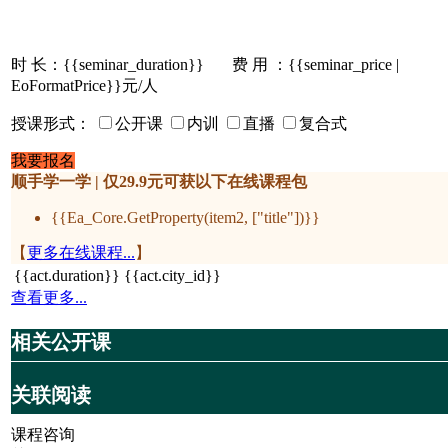
时 长：
{{seminar_duration}}
费 用 ：{{seminar_price |
EoFormatPrice}}元/人
授课形式：
公开课
内训
直播
复合式
我要报名
顺手学一学 | 仅29.9元可获以下在线课程包
{{Ea_Core.GetProperty(item2, ["title"])}}
【
更多在线课程...
】
{{act.duration}}
{{act.city_id}}
查看更多...
相关公开课
关联阅读
课程咨询