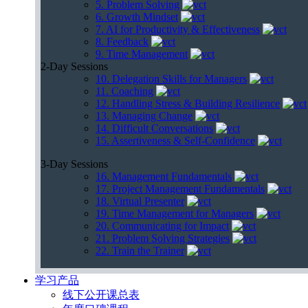
5. Problem Solving
6. Growth Mindset
7. AI for Productivity & Effectiveness
8. Feedback
9. Time Management
2-Day Sessions
10. Delegation Skills for Managers
11. Coaching
12. Handling Stress & Building Resilience
13. Managing Change
14. Difficult Conversations
15. Assertiveness & Self-Confidence
3-Day Sessions
16. Management Fundamentals
17. Project Management Fundamentals
18. Virtual Presenter
19. Time Management for Managers
20. Communicating for Impact
21. Problem Solving Strategies
22. Train the Trainer
学习产品
线下公开课总表