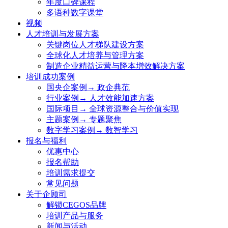
年度口碑课程
多语种数字课堂
视频
人才培训与发展方案
关键岗位人才梯队建设方案
全球化人才培养与管理方案
制造企业精益运营与降本增效解决方案
培训成功案例
国央企案例→ 政企典范
行业案例→ 人才效能加速方案
国际项目→ 全球资源整合与价值实现
主题案例→ 专题聚焦
数字学习案例→ 数智学习
报名与福利
优惠中心
报名帮助
培训需求提交
常见问题
关于企顾司
解锁CEGOS品牌
培训产品与服务
新闻与活动