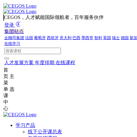
CEGOS，人才赋能国际领航者，百年服务伙伴
登录
集团站点
企顾司集团
法国
葡萄牙
西班牙
意大利
巴西
墨西哥
智利
英国
瑞士
德国
新
在线学习
人才发展方案
年度排期
在线课程
首
页
主
菜
单
选
课
中
心
学习产品
线下公开课总表