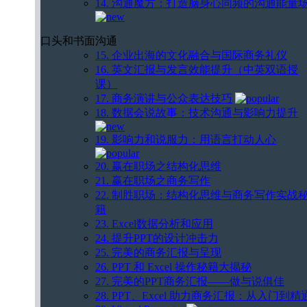
14. 沟通魔方：打造脑身心同频的沟通能量
口头和书面沟通
15. 企业出海的文化融合与国际商务礼仪
16. 英文汇报与发言效能提升（中英双语授
课）
17. 商务演讲与公众表达技巧
18. 数据会说故事：技术沟通与影响力提升
19. 影响力和说服力：用语言打动人心
20. 赢在职场之结构化思维
21. 赢在职场之商务写作
22. 制胜职场：结构化思维与商务写作实战
籍
23. Excel数据分析和应用
24. 提升PPT的设计冲击力
25. 完美的商务汇报与呈现
26. PPT 和 Excel 操作秘籍大揭秘
27. 完美的PPT商务汇报——做与说俱佳
28. PPT、Excel 助力商务汇报：从入门到精