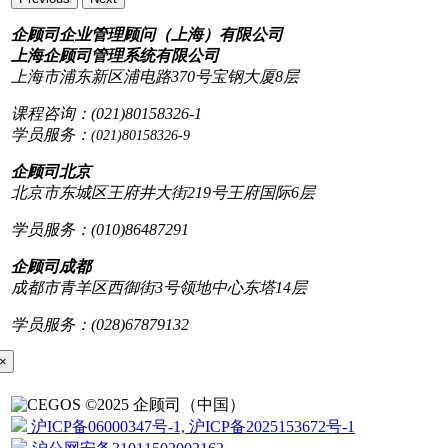
企顾司企业管理顾问（上海）有限公司
上海企顾司管理系统有限公司
上海市浦东新区浦电路370号宝钢大厦8层
课程咨询：(021)80158326-1
学员服务：
(021)80158326-9
企顾司北京
北京市东城区王府井大街219号王府国际6层
学员服务：(010)86487291
企顾司成都
成都市青羊区西御街3号领地中心东塔14层
学员服务：(028)67879132
×
©2025 企顾司（中国）
沪ICP备06000347号-1, 沪ICP备2025153672号-1