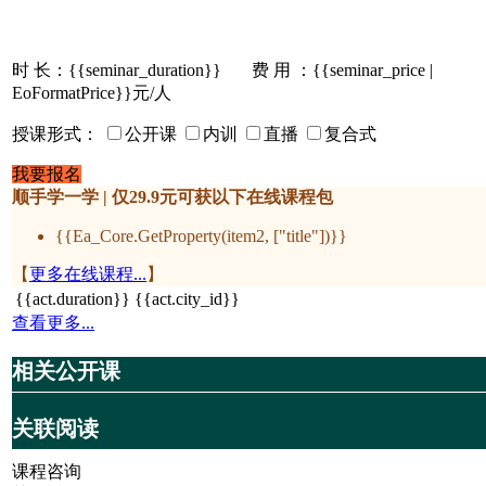
时 长：
{{seminar_duration}}
费 用 ：{{seminar_price |
EoFormatPrice}}元/人
授课形式：
公开课
内训
直播
复合式
我要报名
顺手学一学 | 仅29.9元可获以下在线课程包
{{Ea_Core.GetProperty(item2, ["title"])}}
【
更多在线课程...
】
{{act.duration}}
{{act.city_id}}
查看更多...
相关公开课
关联阅读
课程咨询