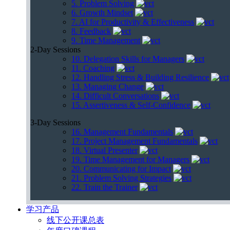
5. Problem Solving
6. Growth Mindset
7. AI for Productivity & Effectiveness
8. Feedback
9. Time Management
2-Day Sessions
10. Delegation Skills for Managers
11. Coaching
12. Handling Stress & Building Resilience
13. Managing Change
14. Difficult Conversations
15. Assertiveness & Self-Confidence
3-Day Sessions
16. Management Fundamentals
17. Project Management Fundamentals
18. Virtual Presenter
19. Time Management for Managers
20. Communicating for Impact
21. Problem Solving Strategies
22. Train the Trainer
学习产品
线下公开课总表