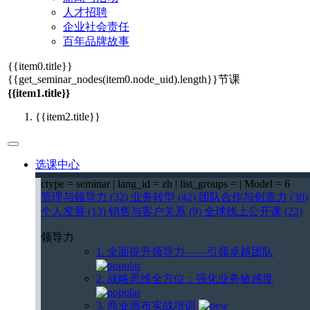
人才招聘
企业社会责任
百年品牌故事
{{item0.title}}
{{get_seminar_nodes(item0.node_uid).length}}
节课
{{item1.title}}
{{item2.title}}
选课中心
ctype = seminar | lang_id = zh | list_groups = | Model = 6
管理与领导力 (32)
业务转型 (42)
团队合作与创造力 (30)
个人发展 (13)
销售与客户关系 (9)
全球线上公开课 (22)
领导力
1. 全面提升领导力——引领卓越团队
2. 战略思维全方位：强化业务敏感度
3. 商业画布实战培训