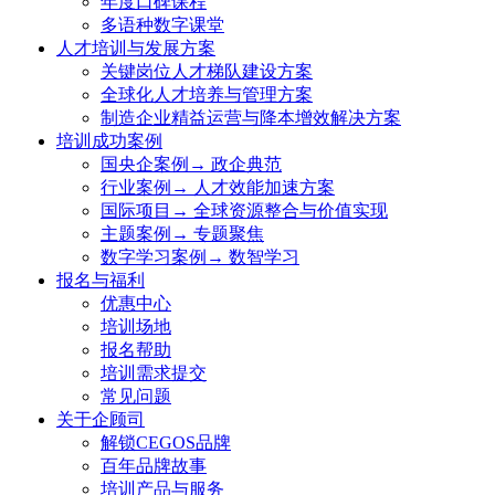
年度口碑课程
多语种数字课堂
人才培训与发展方案
关键岗位人才梯队建设方案
全球化人才培养与管理方案
制造企业精益运营与降本增效解决方案
培训成功案例
国央企案例→ 政企典范
行业案例→ 人才效能加速方案
国际项目→ 全球资源整合与价值实现
主题案例→ 专题聚焦
数字学习案例→ 数智学习
报名与福利
优惠中心
培训场地
报名帮助
培训需求提交
常见问题
关于企顾司
解锁CEGOS品牌
百年品牌故事
培训产品与服务