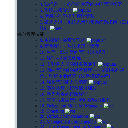
4. 知行合一：心学即实学的中国管理哲学
5. 教练式领导力
6. 活用心理学提升管理情智
7. 破局之道：系统思考与复杂问题求解（工
坊）
核心管理技能
8. 中层经理的领导艺术
9. 新晋经理：从技术迈向管理
10. 生产一线主管的管理技能提升
11. 经理人的8项修炼
12. 非财务人员的财务直通车
13. 面向管理者的经营管理——从财务的视
角，理解企业经营（沙盘模拟课程）
14. 强化管理能力与情商
15. 高效执行：打造敏捷团队
16. 游刃有余的行政经理
17. 学习与发展管理者的影响力提升
18. Delegation Skills for Managers
19. Coaching
20. Difficult Conversations
21. Management Fundamentals
22. Time Management for Managers