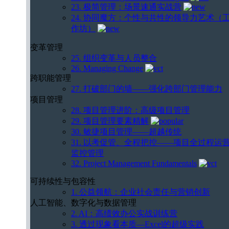
23. 极简管理：场景速通实战营
24. 协同魔方：个性与共性的领导力艺术（
作坊）
变革管理
25. 组织变革与人员整合
26. Managing Change
跨职能管理
27. 打破部门的墙——强化跨部门管理能力
项目管理
28. 项目管理进阶：高级项目管理
29. 项目管理要素精解
30. 敏捷项目管理——超越传统
31. 以考促管、全程把控——项目全过程运
监控管理
32. Project Management Fundamentals
可持续性与包容性
1. 公益领航：企业社会责任与营销创新
人工智能、数字化与数据管理
2. AI：高绩效办公实战训练营
3. 透过现象看本质—Excel的超级实践