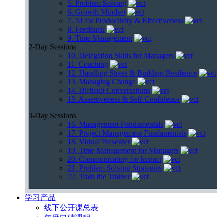
5. Problem Solving
6. Growth Mindset
7. AI for Productivity & Effectiveness
8. Feedback
9. Time Management
2-Day Sessions
10. Delegation Skills for Managers
11. Coaching
12. Handling Stress & Building Resilience
13. Managing Change
14. Difficult Conversations
15. Assertiveness & Self-Confidence
3-Day Sessions
16. Management Fundamentals
17. Project Management Fundamentals
18. Virtual Presenter
19. Time Management for Managers
20. Communicating for Impact
21. Problem Solving Strategies
22. Train the Trainer
学习产品
线下公开课总表