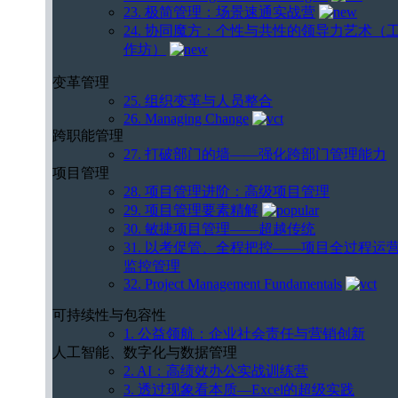
23. 极简管理：场景速通实战营
24. 协同魔方：个性与共性的领导力艺术（
作坊）
变革管理
25. 组织变革与人员整合
26. Managing Change
跨职能管理
27. 打破部门的墙——强化跨部门管理能力
项目管理
28. 项目管理进阶：高级项目管理
29. 项目管理要素精解
30. 敏捷项目管理——超越传统
31. 以考促管、全程把控——项目全过程运
监控管理
32. Project Management Fundamentals
可持续性与包容性
1. 公益领航：企业社会责任与营销创新
人工智能、数字化与数据管理
2. AI：高绩效办公实战训练营
3. 透过现象看本质—Excel的超级实践