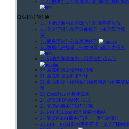
14. 沟通魔方：打造脑身心同频的沟通能量
口头和书面沟通
15. 企业出海的文化融合与国际商务礼仪
16. 英文汇报与发言效能提升（中英双语授
课）
17. 商务演讲与公众表达技巧
18. 数据会说故事：技术沟通与影响力提升
19. 影响力和说服力：用语言打动人心
20. 赢在职场之结构化思维
21. 赢在职场之商务写作
22. 制胜职场：结构化思维与商务写作实战
籍
23. Excel数据分析和应用
24. 提升PPT的设计冲击力
25. 完美的商务汇报与呈现
26. PPT 和 Excel 操作秘籍大揭秘
27. 完美的PPT商务汇报——做与说俱佳
28. PPT、Excel 助力商务汇报：从入门到精