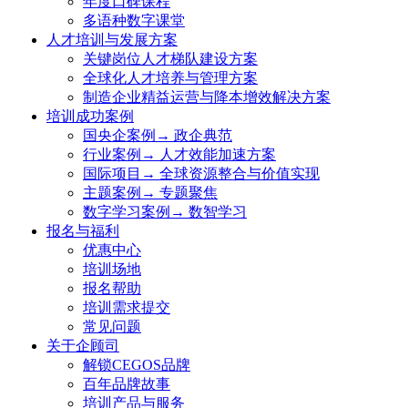
年度口碑课程
多语种数字课堂
人才培训与发展方案
关键岗位人才梯队建设方案
全球化人才培养与管理方案
制造企业精益运营与降本增效解决方案
培训成功案例
国央企案例→ 政企典范
行业案例→ 人才效能加速方案
国际项目→ 全球资源整合与价值实现
主题案例→ 专题聚焦
数字学习案例→ 数智学习
报名与福利
优惠中心
培训场地
报名帮助
培训需求提交
常见问题
关于企顾司
解锁CEGOS品牌
百年品牌故事
培训产品与服务