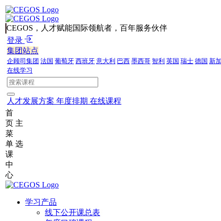
CEGOS，人才赋能国际领航者，百年服务伙伴
登录
集团站点
企顾司集团
法国
葡萄牙
西班牙
意大利
巴西
墨西哥
智利
英国
瑞士
德国
新
在线学习
人才发展方案
年度排期
在线课程
首
页
主
菜
单
选
课
中
心
学习产品
线下公开课总表