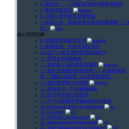
4. 知行合一：心学即实学的中国管理哲学
5. 教练式领导力
6. 活用心理学提升管理情智
7. 破局之道：系统思考与复杂问题求解（工
坊）
核心管理技能
8. 中层经理的领导艺术
9. 新晋经理：从技术迈向管理
10. 生产一线主管的管理技能提升
11. 经理人的8项修炼
12. 非财务人员的财务直通车
13. 面向管理者的经营管理——从财务的视
角，理解企业经营（沙盘模拟课程）
14. 强化管理能力与情商
15. 高效执行：打造敏捷团队
16. 游刃有余的行政经理
17. 学习与发展管理者的影响力提升
18. Delegation Skills for Managers
19. Coaching
20. Difficult Conversations
21. Management Fundamentals
22. Time Management for Managers