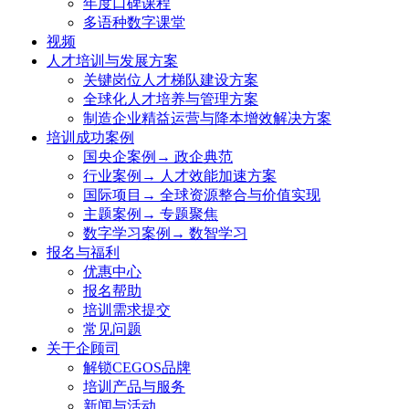
年度口碑课程
多语种数字课堂
视频
人才培训与发展方案
关键岗位人才梯队建设方案
全球化人才培养与管理方案
制造企业精益运营与降本增效解决方案
培训成功案例
国央企案例→ 政企典范
行业案例→ 人才效能加速方案
国际项目→ 全球资源整合与价值实现
主题案例→ 专题聚焦
数字学习案例→ 数智学习
报名与福利
优惠中心
报名帮助
培训需求提交
常见问题
关于企顾司
解锁CEGOS品牌
培训产品与服务
新闻与活动