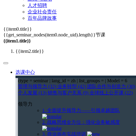
人才招聘
企业社会责任
百年品牌故事
{{item0.title}}
{{get_seminar_nodes(item0.node_uid).length}}
节课
{{item1.title}}
{{item2.title}}
选课中心
ctype = seminar | lang_id = zh | list_groups = | Model = 6
管理与领导力 (32)
业务转型 (42)
团队合作与创造力 (30)
个人发展 (13)
销售与客户关系 (9)
全球线上公开课 (22)
领导力
1. 全面提升领导力——引领卓越团队
2. 战略思维全方位：强化业务敏感度
3. 商业画布实战培训