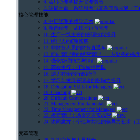
6. 活用心理学提升管理情智
7. 破局之道：系统思考与复杂问题求解（工
核心管理技能
8. 中层经理的领导艺术
9. 新晋经理：从技术迈向管理
10. 生产一线主管的管理技能提升
11. 经理人的8项修炼
12. 非财务人员的财务直通车
13. 面向管理者的经营管理——从财务的
14. 强化管理能力与情商
15. 高效执行：打造敏捷团队
16. 游刃有余的行政经理
17. 学习与发展管理者的影响力提升
18. Delegation Skills for Managers
19. Coaching
20. Difficult Conversations
21. Management Fundamentals
22. Time Management for Managers
23. 极简管理：场景速通实战营
24. 协同魔方：个性与共性的领导力艺术（
变革管理
25. 组织变革与人员整合