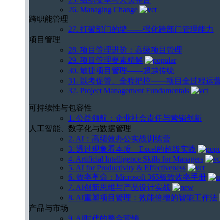
26. Managing Change
跨职能管理
27. 打破部门的墙——强化跨部门管理能力
项目管理
28. 项目管理进阶：高级项目管理
29. 项目管理要素精解
30. 敏捷项目管理——超越传统
31. 以考促管、全程把控——项目全过程运
32. Project Management Fundamentals
可持续性与包容性
1. 公益领航：企业社会责任与营销创新
人工智能、数字化与数据管理
2. AI：高绩效办公实战训练营
3. 透过现象看本质—Excel的超级实践
4. Artificial Intelligence Skills for Managers
5. AI for Productivity & Effectiveness
6. 效率革命：Microsoft 365极致效率手册
7. AI创新思维与产品设计实战
8. AI重塑项目管理：效能倍增的智能工作法
产品与市场
9. AI时代的整合营销