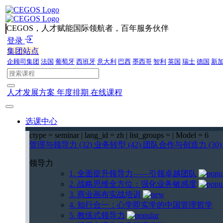
CEGOS，人才赋能国际领航者，百年服务伙伴
登录
集团站点
企顾司集团
法国
葡萄牙
西班牙
意大利
巴西
墨西哥
智利
英国
瑞士
德国
新
人才发展方案
年度排期
在线课程
选课中心
ctype = seminar | lang_id = zh | list_groups = | Model = 6
管理与领导力 (32)
业务转型 (42)
团队合作与创造力 (30
领导力
1. 全面提升领导力——引领卓越团队
2. 战略思维全方位：强化业务敏感度
3. 商业画布实战培训
4. 知行合一：心学即实学的中国管理哲学
5. 教练式领导力