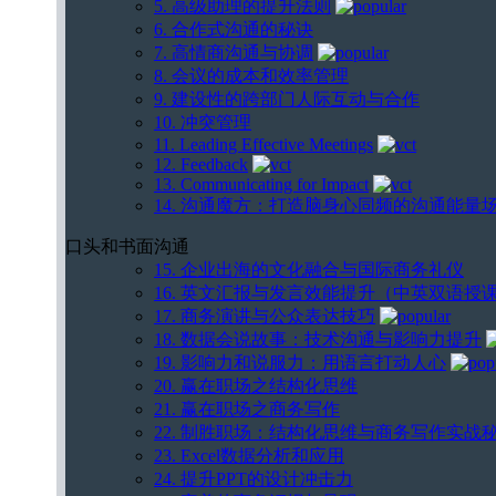
5. 高级助理的提升法则
6. 合作式沟通的秘诀
7. 高情商沟通与协调
8. 会议的成本和效率管理
9. 建设性的跨部门人际互动与合作
10. 冲突管理
11. Leading Effective Meetings
12. Feedback
13. Communicating for Impact
14. 沟通魔方：打造脑身心同频的沟通能量
口头和书面沟通
15. 企业出海的文化融合与国际商务礼仪
16. 英文汇报与发言效能提升（中英双语授
17. 商务演讲与公众表达技巧
18. 数据会说故事：技术沟通与影响力提升
19. 影响力和说服力：用语言打动人心
20. 赢在职场之结构化思维
21. 赢在职场之商务写作
22. 制胜职场：结构化思维与商务写作实战
23. Excel数据分析和应用
24. 提升PPT的设计冲击力