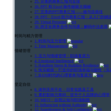
25. 完美的商务汇报与呈现
26. PPT 和 Excel 操作秘籍大揭秘
27. 完美的PPT商务汇报——做与说俱佳
28. PPT、Excel 助力商务汇报：从入门到精
29. Virtual Presenter
30. 跨文化商务合作与沟通：解码中法差异
时间与精力管理
1. 时间与压力管理
2. Time Management
情绪管理
3. 压力与情绪管理：职场复原力
4. Emotional Intelligence
5. Handling Stress & Building Resilience
6. 快乐赋能：打造你的职场幸福与韧性（
7. BANI时代的心理资本与复原力
坚定自信
8. 谈判无所不在：日常实践及工具
9. 累积影响力筹码，提升个人品牌的心理学
10. MBTI：自我认知与职场制胜
11. Influencing without Authority
12. Assertiveness & Self-Confidence