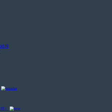
源经理
盆
炼
作坊）