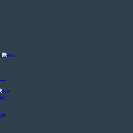
场
课）
秘籍