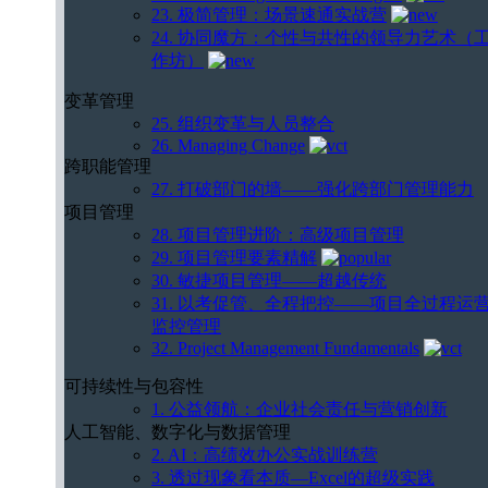
23. 极简管理：场景速通实战营
24. 协同魔方：个性与共性的领导力艺术（
作坊）
变革管理
25. 组织变革与人员整合
26. Managing Change
跨职能管理
27. 打破部门的墙——强化跨部门管理能力
项目管理
28. 项目管理进阶：高级项目管理
29. 项目管理要素精解
30. 敏捷项目管理——超越传统
31. 以考促管、全程把控——项目全过程运
监控管理
32. Project Management Fundamentals
可持续性与包容性
1. 公益领航：企业社会责任与营销创新
人工智能、数字化与数据管理
2. AI：高绩效办公实战训练营
3. 透过现象看本质—Excel的超级实践