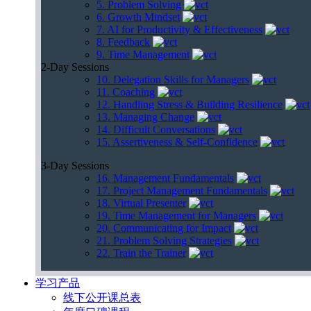
5. Problem Solving
6. Growth Mindset
7. AI for Productivity & Effectiveness
8. Feedback
9. Time Management
2-Day Sessions
10. Delegation Skills for Managers
11. Coaching
12. Handling Stress & Building Resilience
13. Managing Change
14. Difficult Conversations
15. Assertiveness & Self-Confidence
3-Day Sessions
16. Management Fundamentals
17. Project Management Fundamentals
18. Virtual Presenter
19. Time Management for Managers
20. Communicating for Impact
21. Problem Solving Strategies
22. Train the Trainer
学习产品
线下公开课总表