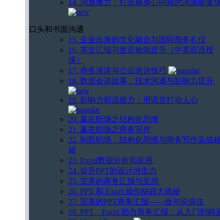
14. 沟通魔方：打造脑身心同频的沟通能量
口头和书面沟通
15. 企业出海的文化融合与国际商务礼仪
16. 英文汇报与发言效能提升（中英双语授
课）
17. 商务演讲与公众表达技巧
18. 数据会说故事：技术沟通与影响力提升
19. 影响力和说服力：用语言打动人心
20. 赢在职场之结构化思维
21. 赢在职场之商务写作
22. 制胜职场：结构化思维与商务写作实战
籍
23. Excel数据分析和应用
24. 提升PPT的设计冲击力
25. 完美的商务汇报与呈现
26. PPT 和 Excel 操作秘籍大揭秘
27. 完美的PPT商务汇报——做与说俱佳
28. PPT、Excel 助力商务汇报：从入门到精