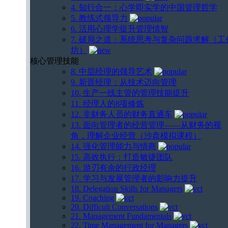
4. 知行合一：心学即实学的中国管理哲学
5. 教练式领导力
6. 活用心理学提升管理情智
7. 破局之道：系统思考与复杂问题求解（工
坊）
核心管理技能
8. 中层经理的领导艺术
9. 新晋经理：从技术迈向管理
10. 生产一线主管的管理技能提升
11. 经理人的8项修炼
12. 非财务人员的财务直通车
13. 面向管理者的经营管理——从财务的视
角，理解企业经营（沙盘模拟课程）
14. 强化管理能力与情商
15. 高效执行：打造敏捷团队
16. 游刃有余的行政经理
17. 学习与发展管理者的影响力提升
18. Delegation Skills for Managers
19. Coaching
20. Difficult Conversations
21. Management Fundamentals
22. Time Management for Managers