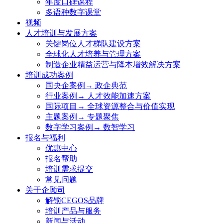
年度口碑课程
多语种数字课堂
视频
人才培训与发展方案
关键岗位人才梯队建设方案
全球化人才培养与管理方案
制造企业精益运营与降本增效解决方案
培训成功案例
国央企案例→ 政企典范
行业案例→ 人才效能加速方案
国际项目→ 全球资源整合与价值实现
主题案例→ 专题聚焦
数字学习案例→ 数智学习
报名与福利
优惠中心
报名帮助
培训需求提交
常见问题
关于企顾司
解锁CEGOS品牌
培训产品与服务
新闻与活动