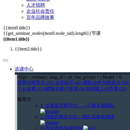
人才招聘
企业社会责任
百年品牌故事
{{item0.title}}
{{get_seminar_nodes(item0.node_uid).length}}
节课
{{item1.title}}
{{item2.title}}
选课中心
ctype = seminar | lang_id = zh | list_groups = | Model = 6
管理与领导力 (32)
业务转型 (42)
团队合作与创造力 (30)
个人发展 (13)
销售与客户关系 (9)
全球线上公开课 (22)
领导力
1. 全面提升领导力——引领卓越团队
2. 战略思维全方位：强化业务敏感度
3. 商业画布实战培训