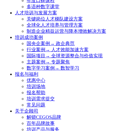
年度口碑课程
多语种数字课堂
人才培训与发展方案
关键岗位人才梯队建设方案
全球化人才培养与管理方案
制造企业精益运营与降本增效解决方案
培训成功案例
国央企案例→ 政企典范
行业案例→ 人才效能加速方案
国际项目→ 全球资源整合与价值实现
主题案例→ 专题聚焦
数字学习案例→ 数智学习
报名与福利
优惠中心
培训场地
报名帮助
培训需求提交
常见问题
关于企顾司
解锁CEGOS品牌
百年品牌故事
培训产品与服务