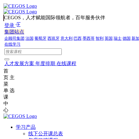
CEGOS，人才赋能国际领航者，百年服务伙伴
登录
集团站点
企顾司集团
法国
葡萄牙
西班牙
意大利
巴西
墨西哥
智利
英国
瑞士
德国
新
在线学习
人才发展方案
年度排期
在线课程
首
页
主
菜
单
选
课
中
心
学习产品
线下公开课总表