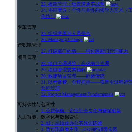
23. 极简管理：场景速通实战营
24. 协同魔方：个性与共性的领导力艺术（
作坊）
变革管理
25. 组织变革与人员整合
26. Managing Change
跨职能管理
27. 打破部门的墙——强化跨部门管理能力
项目管理
28. 项目管理进阶：高级项目管理
29. 项目管理要素精解
30. 敏捷项目管理——超越传统
31. 以考促管、全程把控——项目全过程运
监控管理
32. Project Management Fundamentals
可持续性与包容性
1. 公益领航：企业社会责任与营销创新
人工智能、数字化与数据管理
2. AI：高绩效办公实战训练营
3. 透过现象看本质—Excel的超级实践