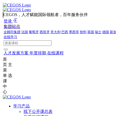
CEGOS，人才赋能国际领航者，百年服务伙伴
登录
集团站点
企顾司集团
法国
葡萄牙
西班牙
意大利
巴西
墨西哥
智利
英国
瑞士
德国
新
在线学习
人才发展方案
年度排期
在线课程
首
页
主
菜
单
选
课
中
心
学习产品
线下公开课总表