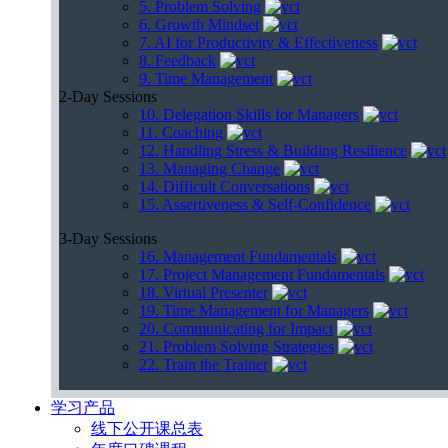
5. Problem Solving
6. Growth Mindset
7. AI for Productivity & Effectiveness
8. Feedback
9. Time Management
2-Day Sessions
10. Delegation Skills for Managers
11. Coaching
12. Handling Stress & Building Resilience
13. Managing Change
14. Difficult Conversations
15. Assertiveness & Self-Confidence
3-Day Sessions
16. Management Fundamentals
17. Project Management Fundamentals
18. Virtual Presenter
19. Time Management for Managers
20. Communicating for Impact
21. Problem Solving Strategies
22. Train the Trainer
学习产品
线下公开课总表