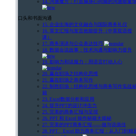
14. 沟通魔方：打造脑身心同频的沟通能量
口头和书面沟通
15. 企业出海的文化融合与国际商务礼仪
16. 英文汇报与发言效能提升（中英双语授
课）
17. 商务演讲与公众表达技巧
18. 数据会说故事：技术沟通与影响力提升
19. 影响力和说服力：用语言打动人心
20. 赢在职场之结构化思维
21. 赢在职场之商务写作
22. 制胜职场：结构化思维与商务写作实战
籍
23. Excel数据分析和应用
24. 提升PPT的设计冲击力
25. 完美的商务汇报与呈现
26. PPT 和 Excel 操作秘籍大揭秘
27. 完美的PPT商务汇报——做与说俱佳
28. PPT、Excel 助力商务汇报：从入门到精