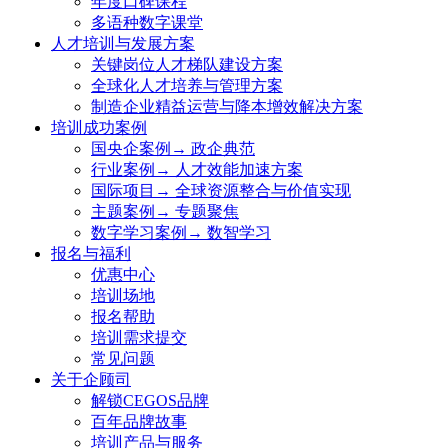
年度口碑课程
多语种数字课堂
人才培训与发展方案
关键岗位人才梯队建设方案
全球化人才培养与管理方案
制造企业精益运营与降本增效解决方案
培训成功案例
国央企案例→ 政企典范
行业案例→ 人才效能加速方案
国际项目→ 全球资源整合与价值实现
主题案例→ 专题聚焦
数字学习案例→ 数智学习
报名与福利
优惠中心
培训场地
报名帮助
培训需求提交
常见问题
关于企顾司
解锁CEGOS品牌
百年品牌故事
培训产品与服务