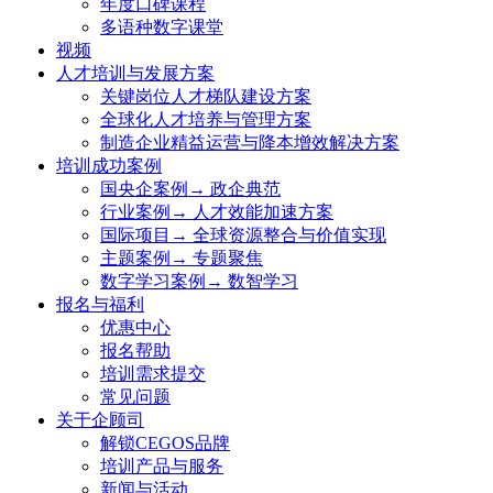
年度口碑课程
多语种数字课堂
视频
人才培训与发展方案
关键岗位人才梯队建设方案
全球化人才培养与管理方案
制造企业精益运营与降本增效解决方案
培训成功案例
国央企案例→ 政企典范
行业案例→ 人才效能加速方案
国际项目→ 全球资源整合与价值实现
主题案例→ 专题聚焦
数字学习案例→ 数智学习
报名与福利
优惠中心
报名帮助
培训需求提交
常见问题
关于企顾司
解锁CEGOS品牌
培训产品与服务
新闻与活动