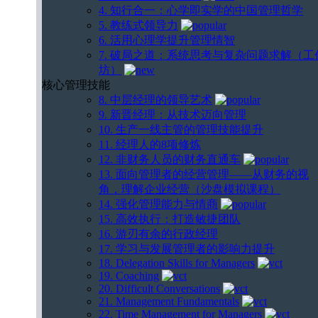
4. 知行合一：心学即实学的中国管理哲学
5. 教练式领导力
6. 活用心理学提升管理情智
7. 破局之道：系统思考与复杂问题求解（工
坊）
核心管理技能
8. 中层经理的领导艺术
9. 新晋经理：从技术迈向管理
10. 生产一线主管的管理技能提升
11. 经理人的8项修炼
12. 非财务人员的财务直通车
13. 面向管理者的经营管理——从财务的视
角，理解企业经营（沙盘模拟课程）
14. 强化管理能力与情商
15. 高效执行：打造敏捷团队
16. 游刃有余的行政经理
17. 学习与发展管理者的影响力提升
18. Delegation Skills for Managers
19. Coaching
20. Difficult Conversations
21. Management Fundamentals
22. Time Management for Managers