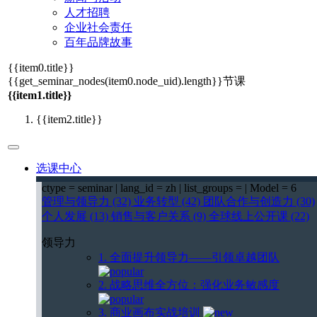
人才招聘
企业社会责任
百年品牌故事
{{item0.title}}
{{get_seminar_nodes(item0.node_uid).length}}
节课
{{item1.title}}
{{item2.title}}
选课中心
ctype = seminar | lang_id = zh | list_groups = | Model = 6
管理与领导力 (32)
业务转型 (42)
团队合作与创造力 (30)
个人发展 (13)
销售与客户关系 (9)
全球线上公开课 (22)
领导力
1. 全面提升领导力——引领卓越团队
2. 战略思维全方位：强化业务敏感度
3. 商业画布实战培训