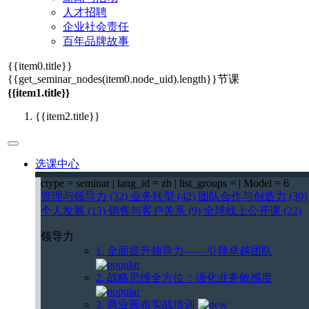
人才招聘
企业社会责任
百年品牌故事
{{item0.title}}
{{get_seminar_nodes(item0.node_uid).length}}
节课
{{item1.title}}
{{item2.title}}
选课中心
ctype = seminar | lang_id = zh | list_groups = | Model = 6
管理与领导力 (32)
业务转型 (42)
团队合作与创造力 (30)
个人发展 (13)
销售与客户关系 (9)
全球线上公开课 (22)
领导力
1. 全面提升领导力——引领卓越团队
2. 战略思维全方位：强化业务敏感度
3. 商业画布实战培训