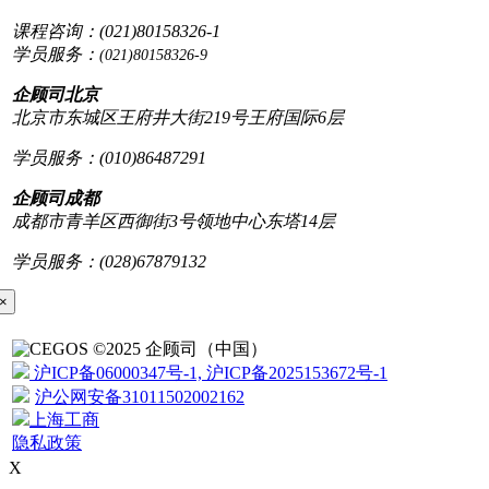
课程咨询：(021)80158326-1
学员服务：
(021)80158326-9
企顾司北京
北京市东城区王府井大街219号王府国际6层
学员服务：(010)86487291
企顾司成都
成都市青羊区西御街3号领地中心东塔14层
学员服务：(028)67879132
×
©2025 企顾司（中国）
沪ICP备06000347号-1, 沪ICP备2025153672号-1
沪公网安备31011502002162
上海工商
隐私政策
X