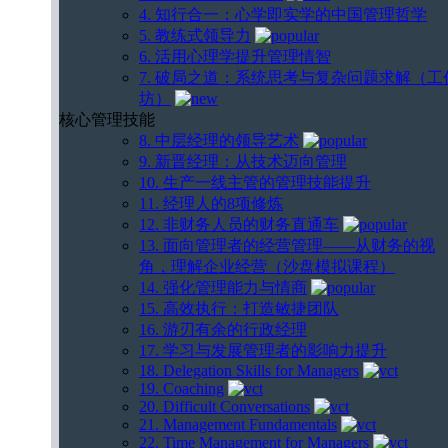
4. 知行合一：心学即实学的中国管理哲学
5. 教练式领导力
6. 活用心理学提升管理情智
7. 破局之道：系统思考与复杂问题求解（工
坊）
核心管理技能
8. 中层经理的领导艺术
9. 新晋经理：从技术迈向管理
10. 生产一线主管的管理技能提升
11. 经理人的8项修炼
12. 非财务人员的财务直通车
13. 面向管理者的经营管理——从财务的视
角，理解企业经营（沙盘模拟课程）
14. 强化管理能力与情商
15. 高效执行：打造敏捷团队
16. 游刃有余的行政经理
17. 学习与发展管理者的影响力提升
18. Delegation Skills for Managers
19. Coaching
20. Difficult Conversations
21. Management Fundamentals
22. Time Management for Managers