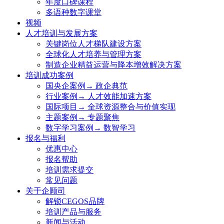
年度口碑课程
多语种数字课堂
视频
人才培训与发展方案
关键岗位人才梯队建设方案
全球化人才培养与管理方案
制造企业精益运营与降本增效解决方案
培训成功案例
国央企案例→ 政企典范
行业案例→ 人才效能加速方案
国际项目→ 全球资源整合与价值实现
主题案例→ 专题聚焦
数字学习案例→ 数智学习
报名与福利
优惠中心
报名帮助
培训需求提交
常见问题
关于企顾司
解锁CEGOS品牌
培训产品与服务
新闻与活动