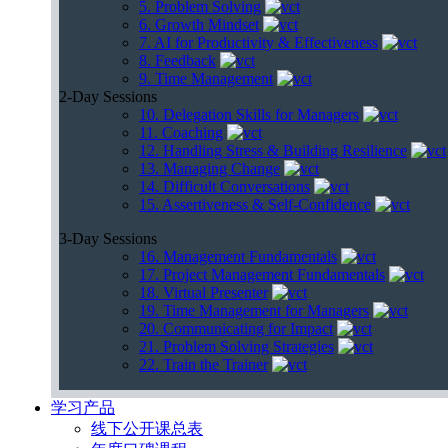
5. Problem Solving
6. Growth Mindset
7. AI for Productivity & Effectiveness
8. Feedback
9. Time Management
2-Day Sessions
10. Delegation Skills for Managers
11. Coaching
12. Handling Stress & Building Resilience
13. Managing Change
14. Difficult Conversations
15. Assertiveness & Self-Confidence
3-Day Sessions
16. Management Fundamentals
17. Project Management Fundamentals
18. Virtual Presenter
19. Time Management for Managers
20. Communicating for Impact
21. Problem Solving Strategies
22. Train the Trainer
学习产品
线下公开课总表