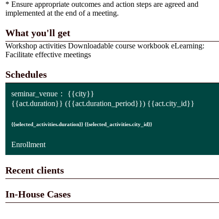
* Ensure appropriate outcomes and action steps are agreed and
implemented at the end of a meeting.
What you'll get
Workshop activities Downloadable course workbook eLearning:
Facilitate effective meetings
Schedules
seminar_venue：
{{city}}
{{act.duration}}
({{act.duration_period}})
{{act.city_id}}
{{selected_activities.duration}} {{selected_activities.city_id}}
Enrollment
Recent clients
In-House Cases