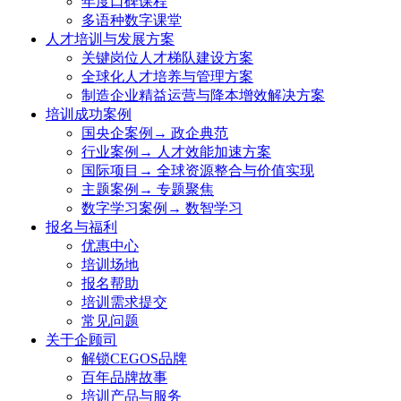
年度口碑课程
多语种数字课堂
人才培训与发展方案
关键岗位人才梯队建设方案
全球化人才培养与管理方案
制造企业精益运营与降本增效解决方案
培训成功案例
国央企案例→ 政企典范
行业案例→ 人才效能加速方案
国际项目→ 全球资源整合与价值实现
主题案例→ 专题聚焦
数字学习案例→ 数智学习
报名与福利
优惠中心
培训场地
报名帮助
培训需求提交
常见问题
关于企顾司
解锁CEGOS品牌
百年品牌故事
培训产品与服务