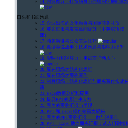
14. 沟通魔方：打造脑身心同频的沟通能量
口头和书面沟通
15. 企业出海的文化融合与国际商务礼仪
16. 英文汇报与发言效能提升（中英双语授
课）
17. 商务演讲与公众表达技巧
18. 数据会说故事：技术沟通与影响力提升
19. 影响力和说服力：用语言打动人心
20. 赢在职场之结构化思维
21. 赢在职场之商务写作
22. 制胜职场：结构化思维与商务写作实战
籍
23. Excel数据分析和应用
24. 提升PPT的设计冲击力
25. 完美的商务汇报与呈现
26. PPT 和 Excel 操作秘籍大揭秘
27. 完美的PPT商务汇报——做与说俱佳
28. PPT、Excel 助力商务汇报：从入门到精