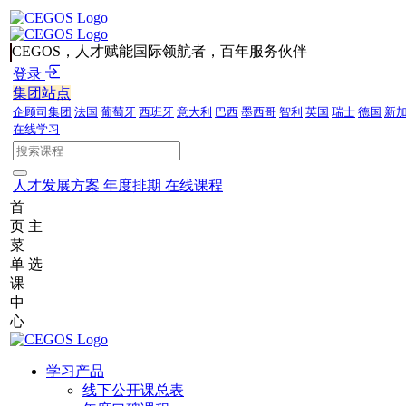
CEGOS，人才赋能国际领航者，百年服务伙伴
登录
集团站点
企顾司集团
法国
葡萄牙
西班牙
意大利
巴西
墨西哥
智利
英国
瑞士
德国
新
在线学习
人才发展方案
年度排期
在线课程
首
页
主
菜
单
选
课
中
心
学习产品
线下公开课总表