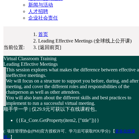
新闻与活动
人才招聘
企业社会责任
首页
Leading Effective Meetings (全球线上公开课)
当前位置:
[返回前页]
Virtual Classroom Training
Leading Effective Meetings
This session explores what makes the difference between effective 
ineffective meetings.
We will focus on a structure to support you before, during, and after
meeting, and cover the different roles and responsibilities of the
chairperson as well as other attendees.
You will also learn about the different skills and best practices to
implement to run a successful virtual meeting.
顺手学一学 | 仅
29.9元
可获以下在线课程包。
{{Ea_Core.GetProperty(item2, ["title"])}}
(
: 项目管理协会(PMI)官方授权许可、学习后可获取PDU学分) 【
更多在线课
程...
】