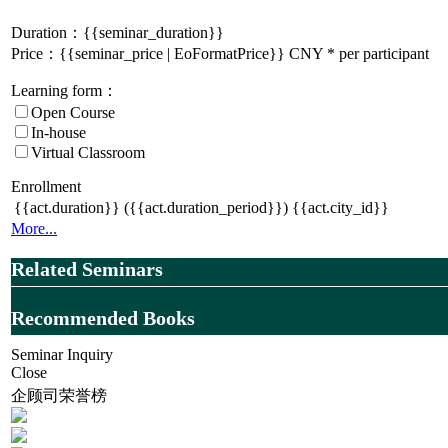
Duration：
{{seminar_duration}}
Price：{{seminar_price | EoFormatPrice}} CNY * per participant
Learning form：
Open Course
In-house
Virtual Classroom
Enrollment
{{act.duration}}
({{act.duration_period}})
{{act.city_id}}
More...
Related Seminars
Recommended Books
Seminar Inquiry
Close
企顾司荣誉榜