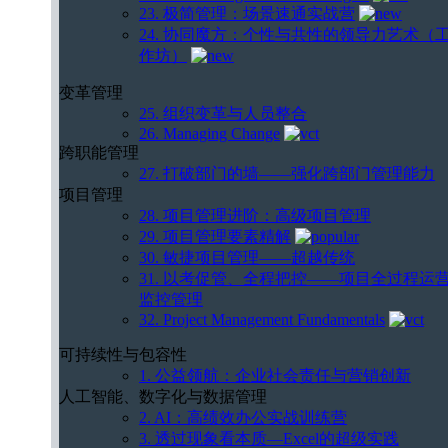
23. 极简管理：场景速通实战营
24. 协同魔方：个性与共性的领导力艺术（
作坊）
变革管理
25. 组织变革与人员整合
26. Managing Change
跨职能管理
27. 打破部门的墙——强化跨部门管理能力
项目管理
28. 项目管理进阶：高级项目管理
29. 项目管理要素精解
30. 敏捷项目管理——超越传统
31. 以考促管、全程把控——项目全过程运
监控管理
32. Project Management Fundamentals
可持续性与包容性
1. 公益领航：企业社会责任与营销创新
人工智能、数字化与数据管理
2. AI：高绩效办公实战训练营
3. 透过现象看本质—Excel的超级实践