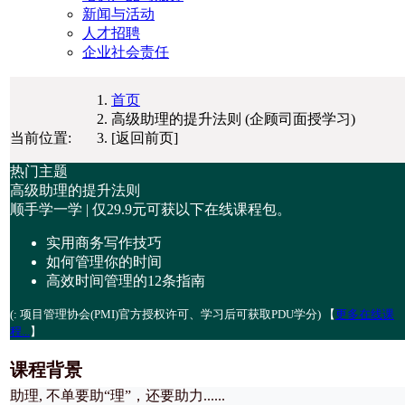
新闻与活动
人才招聘
企业社会责任
首页
高级助理的提升法则 (企顾司面授学习)
当前位置:
[返回前页]
热门主题
高级助理的提升法则
顺手学一学 | 仅
29.9元
可获以下在线课程包。
实用商务写作技巧
如何管理你的时间
高效时间管理的12条指南
(
: 项目管理协会(PMI)官方授权许可、学习后可获取PDU学分) 【
更多在线课
程...
】
课程背景
助理, 不单要助“理”，还要助力......