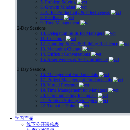
5. Problem Solving
6. Growth Mindset
7. AI for Productivity & Effectiveness
8. Feedback
9. Time Management
2-Day Sessions
10. Delegation Skills for Managers
11. Coaching
12. Handling Stress & Building Resilience
13. Managing Change
14. Difficult Conversations
15. Assertiveness & Self-Confidence
3-Day Sessions
16. Management Fundamentals
17. Project Management Fundamentals
18. Virtual Presenter
19. Time Management for Managers
20. Communicating for Impact
21. Problem Solving Strategies
22. Train the Trainer
学习产品
线下公开课总表