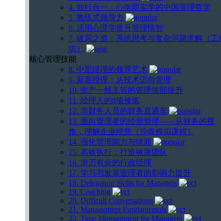
4. 知行合一：心学即实学的中国管理哲学
5. 教练式领导力
6. 活用心理学提升管理情智
7. 破局之道：系统思考与复杂问题求解（工
坊）
核心管理技能
8. 中层经理的领导艺术
9. 新晋经理：从技术迈向管理
10. 生产一线主管的管理技能提升
11. 经理人的8项修炼
12. 非财务人员的财务直通车
13. 面向管理者的经营管理——从财务的视
角，理解企业经营（沙盘模拟课程）
14. 强化管理能力与情商
15. 高效执行：打造敏捷团队
16. 游刃有余的行政经理
17. 学习与发展管理者的影响力提升
18. Delegation Skills for Managers
19. Coaching
20. Difficult Conversations
21. Management Fundamentals
22. Time Management for Managers