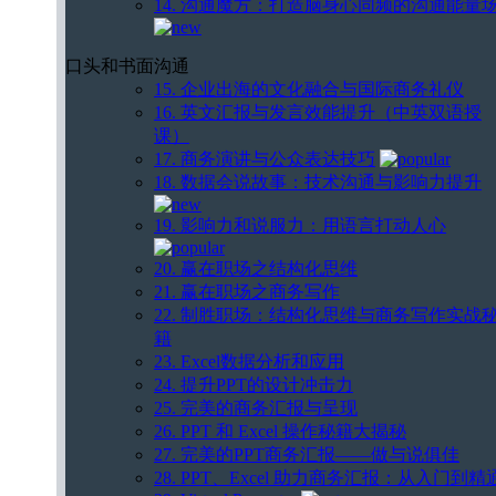
14. 沟通魔方：打造脑身心同频的沟通能量
口头和书面沟通
15. 企业出海的文化融合与国际商务礼仪
16. 英文汇报与发言效能提升（中英双语授
课）
17. 商务演讲与公众表达技巧
18. 数据会说故事：技术沟通与影响力提升
19. 影响力和说服力：用语言打动人心
20. 赢在职场之结构化思维
21. 赢在职场之商务写作
22. 制胜职场：结构化思维与商务写作实战
籍
23. Excel数据分析和应用
24. 提升PPT的设计冲击力
25. 完美的商务汇报与呈现
26. PPT 和 Excel 操作秘籍大揭秘
27. 完美的PPT商务汇报——做与说俱佳
28. PPT、Excel 助力商务汇报：从入门到精