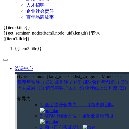
人才招聘
企业社会责任
百年品牌故事
{{item0.title}}
{{get_seminar_nodes(item0.node_uid).length}}
节课
{{item1.title}}
{{item2.title}}
选课中心
ctype = seminar | lang_id = zh | list_groups = | Model = 6
管理与领导力 (32)
业务转型 (42)
团队合作与创造力 (30)
个人发展 (13)
销售与客户关系 (9)
全球线上公开课 (22)
领导力
1. 全面提升领导力——引领卓越团队
2. 战略思维全方位：强化业务敏感度
3. 商业画布实战培训