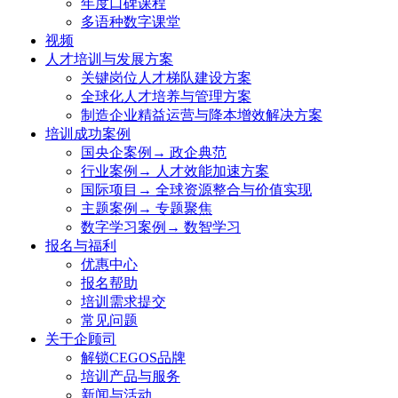
年度口碑课程
多语种数字课堂
视频
人才培训与发展方案
关键岗位人才梯队建设方案
全球化人才培养与管理方案
制造企业精益运营与降本增效解决方案
培训成功案例
国央企案例→ 政企典范
行业案例→ 人才效能加速方案
国际项目→ 全球资源整合与价值实现
主题案例→ 专题聚焦
数字学习案例→ 数智学习
报名与福利
优惠中心
报名帮助
培训需求提交
常见问题
关于企顾司
解锁CEGOS品牌
培训产品与服务
新闻与活动