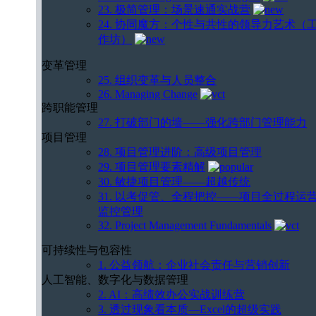
23. 极简管理：场景速通实战营
24. 协同魔方：个性与共性的领导力艺术（
作坊）
变革管理
25. 组织变革与人员整合
26. Managing Change
跨职能管理
27. 打破部门的墙——强化跨部门管理能力
项目管理
28. 项目管理进阶：高级项目管理
29. 项目管理要素精解
30. 敏捷项目管理——超越传统
31. 以考促管、全程把控——项目全过程运
监控管理
32. Project Management Fundamentals
可持续性与包容性
1. 公益领航：企业社会责任与营销创新
人工智能、数字化与数据管理
2. AI：高绩效办公实战训练营
3. 透过现象看本质—Excel的超级实践