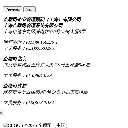
Previous
Next
企顾司企业管理顾问（上海）有限公司
上海企顾司管理系统有限公司
上海市浦东新区浦电路370号宝钢大厦8层
课程咨询：(021)80158326-1
学员服务：
(021)80158326-9
企顾司北京
北京市东城区王府井大街219号王府国际6层
学员服务：(010)86487291
企顾司成都
成都市青羊区西御街3号领地中心东塔14层
学员服务：(028)67879132
×
©2025 企顾司（中国）