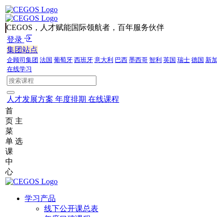
CEGOS，人才赋能国际领航者，百年服务伙伴
登录
集团站点
企顾司集团
法国
葡萄牙
西班牙
意大利
巴西
墨西哥
智利
英国
瑞士
德国
新
在线学习
人才发展方案
年度排期
在线课程
首
页
主
菜
单
选
课
中
心
学习产品
线下公开课总表