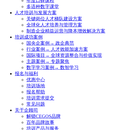
年度口碑课程
多语种数字课堂
人才培训与发展方案
关键岗位人才梯队建设方案
全球化人才培养与管理方案
制造企业精益运营与降本增效解决方案
培训成功案例
国央企案例→ 政企典范
行业案例→ 人才效能加速方案
国际项目→ 全球资源整合与价值实现
主题案例→ 专题聚焦
数字学习案例→ 数智学习
报名与福利
优惠中心
培训场地
报名帮助
培训需求提交
常见问题
关于企顾司
解锁CEGOS品牌
百年品牌故事
培训产品与服务