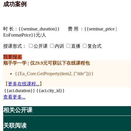
成功案例
时 长：
{{seminar_duration}}
费 用 ：{{seminar_price |
EoFormatPrice}}元/人
授课形式：
公开课
内训
直播
复合式
我要报名
顺手学一学 | 仅29.9元可获以下在线课程包
{{Ea_Core.GetProperty(item2, ["title"])}}
【
更多在线课程...
】
{{act.duration}}
{{act.city_id}}
查看更多...
相关公开课
关联阅读