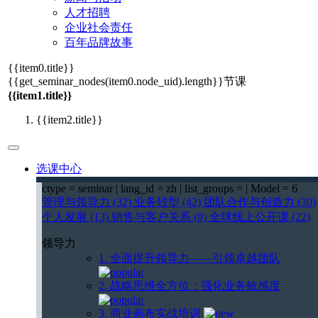
人才招聘
企业社会责任
百年品牌故事
{{item0.title}}
{{get_seminar_nodes(item0.node_uid).length}}
节课
{{item1.title}}
{{item2.title}}
选课中心
ctype = seminar | lang_id = zh | list_groups = | Model = 6
管理与领导力 (32)
业务转型 (42)
团队合作与创造力 (30)
个人发展 (13)
销售与客户关系 (9)
全球线上公开课 (22)
领导力
1. 全面提升领导力——引领卓越团队
2. 战略思维全方位：强化业务敏感度
3. 商业画布实战培训