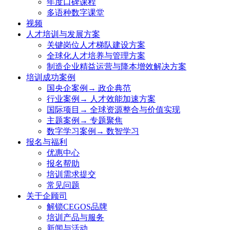
年度口碑课程
多语种数字课堂
视频
人才培训与发展方案
关键岗位人才梯队建设方案
全球化人才培养与管理方案
制造企业精益运营与降本增效解决方案
培训成功案例
国央企案例→ 政企典范
行业案例→ 人才效能加速方案
国际项目→ 全球资源整合与价值实现
主题案例→ 专题聚焦
数字学习案例→ 数智学习
报名与福利
优惠中心
报名帮助
培训需求提交
常见问题
关于企顾司
解锁CEGOS品牌
培训产品与服务
新闻与活动