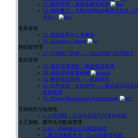
23. 极简管理：场景速通实战营
24. 协同魔方：个性与共性的领导力艺术（
作坊）
变革管理
25. 组织变革与人员整合
26. Managing Change
跨职能管理
27. 打破部门的墙——强化跨部门管理能力
项目管理
28. 项目管理进阶：高级项目管理
29. 项目管理要素精解
30. 敏捷项目管理——超越传统
31. 以考促管、全程把控——项目全过程运
监控管理
32. Project Management Fundamentals
可持续性与包容性
1. 公益领航：企业社会责任与营销创新
人工智能、数字化与数据管理
2. AI：高绩效办公实战训练营
3. 透过现象看本质—Excel的超级实践