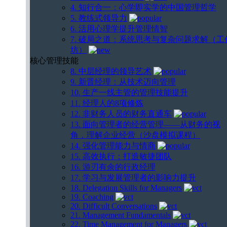
4. 知行合一：心学即实学的中国管理哲学
5. 教练式领导力
6. 活用心理学提升管理情智
7. 破局之道：系统思考与复杂问题求解（工
坊）
核心管理技能
8. 中层经理的领导艺术
9. 新晋经理：从技术迈向管理
10. 生产一线主管的管理技能提升
11. 经理人的8项修炼
12. 非财务人员的财务直通车
13. 面向管理者的经营管理——从财务的视
角，理解企业经营（沙盘模拟课程）
14. 强化管理能力与情商
15. 高效执行：打造敏捷团队
16. 游刃有余的行政经理
17. 学习与发展管理者的影响力提升
18. Delegation Skills for Managers
19. Coaching
20. Difficult Conversations
21. Management Fundamentals
22. Time Management for Managers