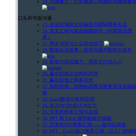
14. 沟通魔方：打造脑身心同频的沟通能量
口头和书面沟通
15. 企业出海的文化融合与国际商务礼仪
16. 英文汇报与发言效能提升（中英双语授
课）
17. 商务演讲与公众表达技巧
18. 数据会说故事：技术沟通与影响力提升
19. 影响力和说服力：用语言打动人心
20. 赢在职场之结构化思维
21. 赢在职场之商务写作
22. 制胜职场：结构化思维与商务写作实战
籍
23. Excel数据分析和应用
24. 提升PPT的设计冲击力
25. 完美的商务汇报与呈现
26. PPT 和 Excel 操作秘籍大揭秘
27. 完美的PPT商务汇报——做与说俱佳
28. PPT、Excel 助力商务汇报：从入门到精