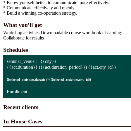
* Know yourself better, to communicate more effectively.
* Communicate effectively and openly.
* Build a winning co-operation strategy.
What you'll get
Workshop activities Downloadable course workbook eLearning:
Collaborate for results
Schedules
seminar_venue：
{{city}}
{{act.duration}}
({{act.duration_period}})
{{act.city_id}}
{{selected_activities.duration}} {{selected_activities.city_id}}
Enrollment
Recent clients
In-House Cases