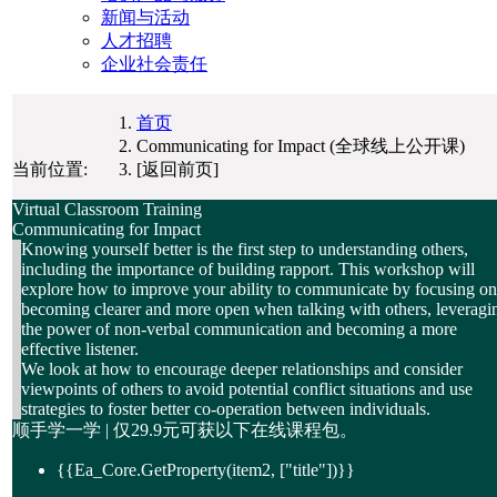
新闻与活动
人才招聘
企业社会责任
首页
Communicating for Impact (全球线上公开课)
当前位置:
[返回前页]
Virtual Classroom Training
Communicating for Impact
Knowing yourself better is the first step to understanding others,
including the importance of building rapport. This workshop will
explore how to improve your ability to communicate by focusing on
becoming clearer and more open when talking with others, leveragi
the power of non-verbal communication and becoming a more
effective listener.
We look at how to encourage deeper relationships and consider
viewpoints of others to avoid potential conflict situations and use
strategies to foster better co-operation between individuals.
顺手学一学 | 仅
29.9元
可获以下在线课程包。
{{Ea_Core.GetProperty(item2, ["title"])}}