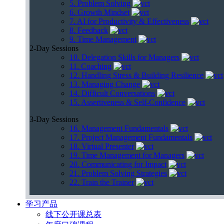
5. Problem Solving
6. Growth Mindset
7. AI for Productivity & Effectiveness
8. Feedback
9. Time Management
2-Day Sessions
10. Delegation Skills for Managers
11. Coaching
12. Handling Stress & Building Resilience
13. Managing Change
14. Difficult Conversations
15. Assertiveness & Self-Confidence
3-Day Sessions
16. Management Fundamentals
17. Project Management Fundamentals
18. Virtual Presenter
19. Time Management for Managers
20. Communicating for Impact
21. Problem Solving Strategies
22. Train the Trainer
学习产品
线下公开课总表