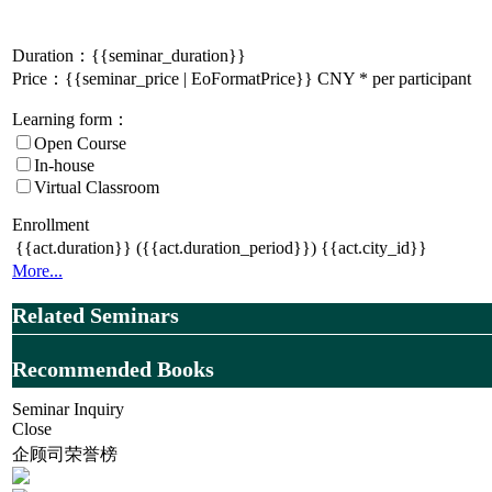
Duration：
{{seminar_duration}}
Price：{{seminar_price | EoFormatPrice}} CNY * per participant
Learning form：
Open Course
In-house
Virtual Classroom
Enrollment
{{act.duration}}
({{act.duration_period}})
{{act.city_id}}
More...
Related Seminars
Recommended Books
Seminar Inquiry
Close
企顾司荣誉榜