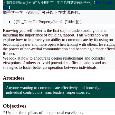
(
: 项目管理协会(PMI)官方授权许可、学习后可获取PDU学分) 【
更多在线课
程...
】
顺手学一学 | 仅
29.9元
可获以下在线课程包。
{{Ea_Core.GetProperty(item2, ["title"])}}
Knowing yourself better is the first step to understanding others,
including the importance of building rapport. This workshop will
explore how to improve your ability to communicate by focusing on
becoming clearer and more open when talking with others, leveragin
the power of non-verbal communication and becoming a more effect
listener.
We look at how to encourage deeper relationships and consider
viewpoints of others to avoid potential conflict situations and use
strategies to foster better co-operation between individuals.
Attendees
Anyone wanting to communicate effectively and honestly-
individual contributors, team leaders, supervisors etc.
Objectives
* Use the three pillars of interpersonal excellence.