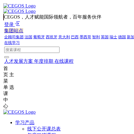
CEGOS，人才赋能国际领航者，百年服务伙伴
登录
集团站点
企顾司集团
法国
葡萄牙
西班牙
意大利
巴西
墨西哥
智利
英国
瑞士
德国
新
在线学习
人才发展方案
年度排期
在线课程
首
页
主
菜
单
选
课
中
心
学习产品
线下公开课总表