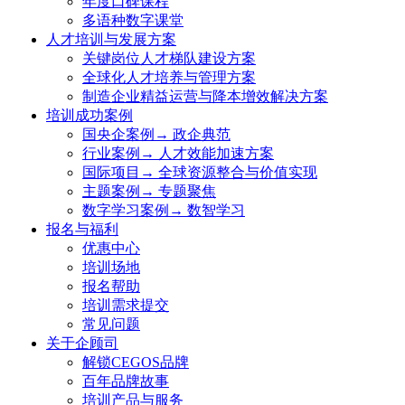
年度口碑课程
多语种数字课堂
人才培训与发展方案
关键岗位人才梯队建设方案
全球化人才培养与管理方案
制造企业精益运营与降本增效解决方案
培训成功案例
国央企案例→ 政企典范
行业案例→ 人才效能加速方案
国际项目→ 全球资源整合与价值实现
主题案例→ 专题聚焦
数字学习案例→ 数智学习
报名与福利
优惠中心
培训场地
报名帮助
培训需求提交
常见问题
关于企顾司
解锁CEGOS品牌
百年品牌故事
培训产品与服务