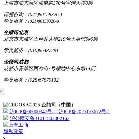
上海市浦东新区浦电路370号宝钢大厦8层
课程咨询：(021)80158326-1
学员服务：
(021)80158326-9
企顾司北京
北京市东城区王府井大街219号王府国际6层
学员服务：(010)86487291
企顾司成都
成都市青羊区西御街3号领地中心东塔14层
学员服务：(028)67879132
×
©2025 企顾司（中国）
沪ICP备06000347号-1, 沪ICP备2025153672号-1
沪公网安备31011502002162
上海工商
隐私政策
X