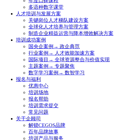
年度口碑课程
多语种数字课堂
人才培训与发展方案
关键岗位人才梯队建设方案
全球化人才培养与管理方案
制造企业精益运营与降本增效解决方案
培训成功案例
国央企案例→ 政企典范
行业案例→ 人才效能加速方案
国际项目→ 全球资源整合与价值实现
主题案例→ 专题聚焦
数字学习案例→ 数智学习
报名与福利
优惠中心
培训场地
报名帮助
培训需求提交
常见问题
关于企顾司
解锁CEGOS品牌
百年品牌故事
培训产品与服务