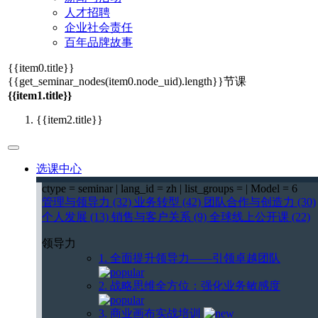
人才招聘
企业社会责任
百年品牌故事
{{item0.title}}
{{get_seminar_nodes(item0.node_uid).length}}
节课
{{item1.title}}
{{item2.title}}
选课中心
ctype = seminar | lang_id = zh | list_groups = | Model = 6
管理与领导力 (32)
业务转型 (42)
团队合作与创造力 (30)
个人发展 (13)
销售与客户关系 (9)
全球线上公开课 (22)
领导力
1. 全面提升领导力——引领卓越团队
2. 战略思维全方位：强化业务敏感度
3. 商业画布实战培训