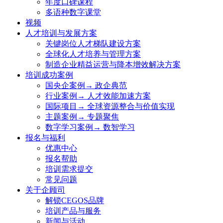
年度口碑课程
多语种数字课堂
视频
人才培训与发展方案
关键岗位人才梯队建设方案
全球化人才培养与管理方案
制造企业精益运营与降本增效解决方案
培训成功案例
国央企案例→ 政企典范
行业案例→ 人才效能加速方案
国际项目→ 全球资源整合与价值实现
主题案例→ 专题聚焦
数字学习案例→ 数智学习
报名与福利
优惠中心
报名帮助
培训需求提交
常见问题
关于企顾司
解锁CEGOS品牌
培训产品与服务
新闻与活动