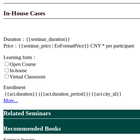
In-House Cases
Duration：
{{seminar_duration}}
Price：{{seminar_price | EoFormatPrice}} CNY * per participant
Learning form：
Open Course
In-house
Virtual Classroom
Enrollment
{{act.duration}}
({{act.duration_period}})
{{act.city_id}}
More...
Related Seminars
Recommended Books
Seminar Inquiry