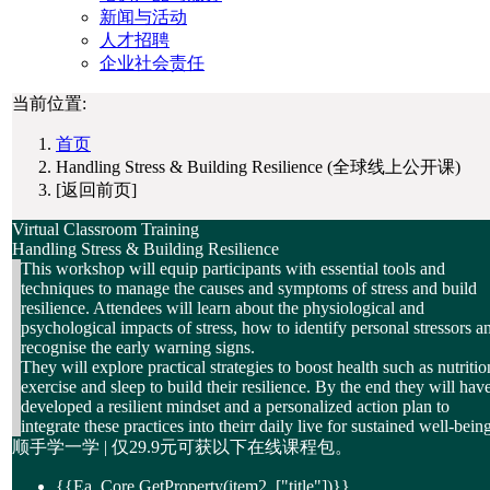
新闻与活动
人才招聘
企业社会责任
当前位置:
首页
Handling Stress & Building Resilience (全球线上公开课)
[返回前页]
Virtual Classroom Training
Handling Stress & Building Resilience
This workshop will equip participants with essential tools and
techniques to manage the causes and symptoms of stress and build
resilience. Attendees will learn about the physiological and
psychological impacts of stress, how to identify personal stressors a
recognise the early warning signs.
They will explore practical strategies to boost health such as nutritio
exercise and sleep to build their resilience. By the end they will hav
developed a resilient mindset and a personalized action plan to
integrate these practices into theirr daily live for sustained well-bein
顺手学一学 | 仅
29.9元
可获以下在线课程包。
{{Ea_Core.GetProperty(item2, ["title"])}}