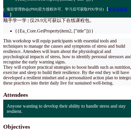
(
: 项目管理协会(PMI)官方授权许可、学习后可获取PDU学分) 【
更多在线课
程...
】
顺手学一学 | 仅
29.9元
可获以下在线课程包。
{{Ea_Core.GetProperty(item2, ["title"])}}
This workshop will equip participants with essential tools and
techniques to manage the causes and symptoms of stress and build
resilience. Attendees will learn about the physiological and
psychological impacts of stress, how to identify personal stressors an
recognise the early warning signs.
They will explore practical strategies to boost health such as nutrition
exercise and sleep to build their resilience. By the end they will have
developed a resilient mindset and a personalized action plan to integr
these practices into theirr daily live for sustained well-being.
Attendees
Anyone wanting to develop their ability to handle stress and stay
resilient.
Objectives