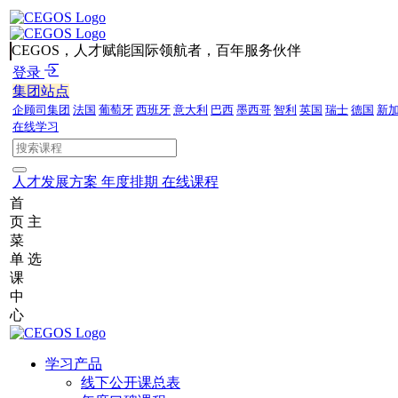
CEGOS，人才赋能国际领航者，百年服务伙伴
登录
集团站点
企顾司集团
法国
葡萄牙
西班牙
意大利
巴西
墨西哥
智利
英国
瑞士
德国
新
在线学习
人才发展方案
年度排期
在线课程
首
页
主
菜
单
选
课
中
心
学习产品
线下公开课总表