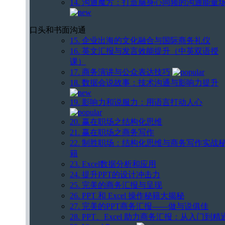
14. 沟通魔方：打造脑身心同频的沟通能量
口头和书面沟通
15. 企业出海的文化融合与国际商务礼仪
16. 英文汇报与发言效能提升（中英双语授
课）
17. 商务演讲与公众表达技巧
18. 数据会说故事：技术沟通与影响力提升
19. 影响力和说服力：用语言打动人心
20. 赢在职场之结构化思维
21. 赢在职场之商务写作
22. 制胜职场：结构化思维与商务写作实战
籍
23. Excel数据分析和应用
24. 提升PPT的设计冲击力
25. 完美的商务汇报与呈现
26. PPT 和 Excel 操作秘籍大揭秘
27. 完美的PPT商务汇报——做与说俱佳
28. PPT、Excel 助力商务汇报：从入门到精