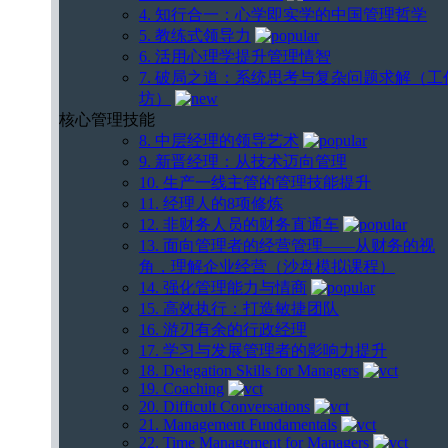
4. 知行合一：心学即实学的中国管理哲学
5. 教练式领导力
6. 活用心理学提升管理情智
7. 破局之道：系统思考与复杂问题求解（工
坊）
核心管理技能
8. 中层经理的领导艺术
9. 新晋经理：从技术迈向管理
10. 生产一线主管的管理技能提升
11. 经理人的8项修炼
12. 非财务人员的财务直通车
13. 面向管理者的经营管理——从财务的视
角，理解企业经营（沙盘模拟课程）
14. 强化管理能力与情商
15. 高效执行：打造敏捷团队
16. 游刃有余的行政经理
17. 学习与发展管理者的影响力提升
18. Delegation Skills for Managers
19. Coaching
20. Difficult Conversations
21. Management Fundamentals
22. Time Management for Managers