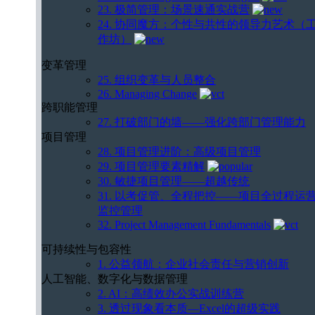
23. 极简管理：场景速通实战营
24. 协同魔方：个性与共性的领导力艺术（
作坊）
变革管理
25. 组织变革与人员整合
26. Managing Change
跨职能管理
27. 打破部门的墙——强化跨部门管理能力
项目管理
28. 项目管理进阶：高级项目管理
29. 项目管理要素精解
30. 敏捷项目管理——超越传统
31. 以考促管、全程把控——项目全过程运
监控管理
32. Project Management Fundamentals
可持续性与包容性
1. 公益领航：企业社会责任与营销创新
人工智能、数字化与数据管理
2. AI：高绩效办公实战训练营
3. 透过现象看本质—Excel的超级实践