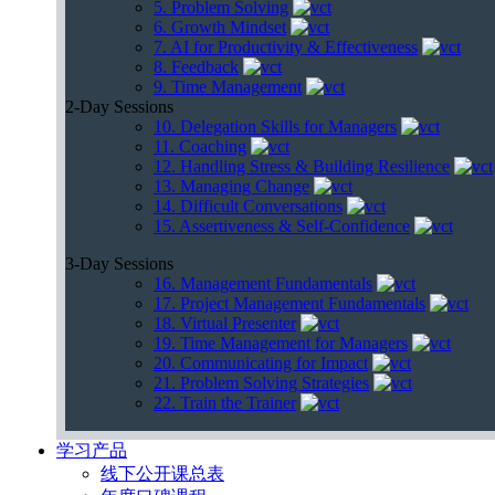
5. Problem Solving
6. Growth Mindset
7. AI for Productivity & Effectiveness
8. Feedback
9. Time Management
2-Day Sessions
10. Delegation Skills for Managers
11. Coaching
12. Handling Stress & Building Resilience
13. Managing Change
14. Difficult Conversations
15. Assertiveness & Self-Confidence
3-Day Sessions
16. Management Fundamentals
17. Project Management Fundamentals
18. Virtual Presenter
19. Time Management for Managers
20. Communicating for Impact
21. Problem Solving Strategies
22. Train the Trainer
学习产品
线下公开课总表