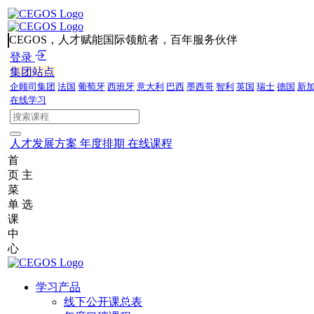
CEGOS，人才赋能国际领航者，百年服务伙伴
登录
集团站点
企顾司集团
法国
葡萄牙
西班牙
意大利
巴西
墨西哥
智利
英国
瑞士
德国
新
在线学习
人才发展方案
年度排期
在线课程
首
页
主
菜
单
选
课
中
心
学习产品
线下公开课总表