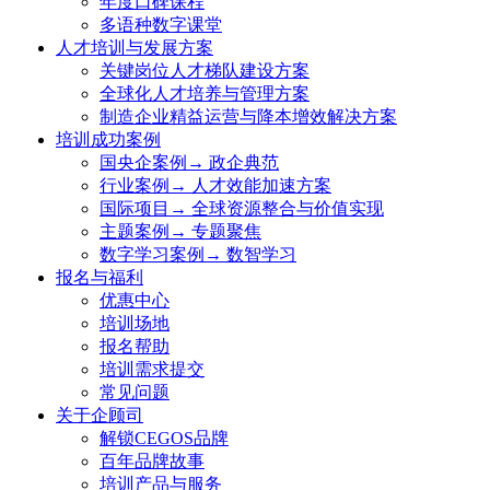
年度口碑课程
多语种数字课堂
人才培训与发展方案
关键岗位人才梯队建设方案
全球化人才培养与管理方案
制造企业精益运营与降本增效解决方案
培训成功案例
国央企案例→ 政企典范
行业案例→ 人才效能加速方案
国际项目→ 全球资源整合与价值实现
主题案例→ 专题聚焦
数字学习案例→ 数智学习
报名与福利
优惠中心
培训场地
报名帮助
培训需求提交
常见问题
关于企顾司
解锁CEGOS品牌
百年品牌故事
培训产品与服务