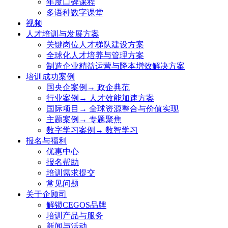
年度口碑课程
多语种数字课堂
视频
人才培训与发展方案
关键岗位人才梯队建设方案
全球化人才培养与管理方案
制造企业精益运营与降本增效解决方案
培训成功案例
国央企案例→ 政企典范
行业案例→ 人才效能加速方案
国际项目→ 全球资源整合与价值实现
主题案例→ 专题聚焦
数字学习案例→ 数智学习
报名与福利
优惠中心
报名帮助
培训需求提交
常见问题
关于企顾司
解锁CEGOS品牌
培训产品与服务
新闻与活动