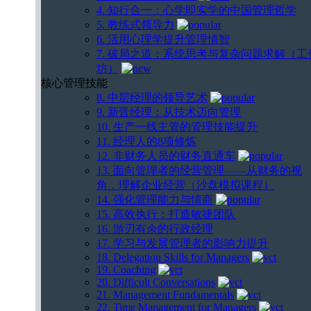
4. 知行合一：心学即实学的中国管理哲学
5. 教练式领导力
6. 活用心理学提升管理情智
7. 破局之道：系统思考与复杂问题求解（工
坊）
核心管理技能
8. 中层经理的领导艺术
9. 新晋经理：从技术迈向管理
10. 生产一线主管的管理技能提升
11. 经理人的8项修炼
12. 非财务人员的财务直通车
13. 面向管理者的经营管理——从财务的视
角，理解企业经营（沙盘模拟课程）
14. 强化管理能力与情商
15. 高效执行：打造敏捷团队
16. 游刃有余的行政经理
17. 学习与发展管理者的影响力提升
18. Delegation Skills for Managers
19. Coaching
20. Difficult Conversations
21. Management Fundamentals
22. Time Management for Managers