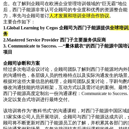
念。在了解到企顾司在欧洲企业管理培训领域的“巨无霸”地位
后，西门子能源非常认可企顾司的专业度和优秀的资源整合能
力，率先与企顾司签订
人才发展和培训全球合作协议
。
主要合作如下：
1.Global Learning by Cegos
企顾司为西门子能源提供
全球培训
务
2.Mastered Service Provider
西门子主要服务供应商
3. Communicate to Success.
—“量体裁衣”的西门子能源中国培
项目
企顾司诊断和方案
经过多次电话会议讨论，企顾司团队了解到西门子能源对内外
的沟通特色，各层级人员的性格特点以及实际沟通发生的场景
根据对这些大量信息的梳理，企顾司团队反复讨论，字斟句酌
修改沟通技能的培训框架，互动方式以及需讨论的案例。最终
西门子能源高度定制出一份沟通课程：Communicate to Success.
决定以复合式培训进行最终交付。
该培训将作为“教科书式”的沟通课程，对西门子能源中国区域
13家实体公司人员开展培训。企顾司与西门子能源达成共识，
顾司将不断更新对西门子能源员工的了解，并积累其各部门的
际沟通案例和场景，在每次培训结束后进行课程的迭代，持续