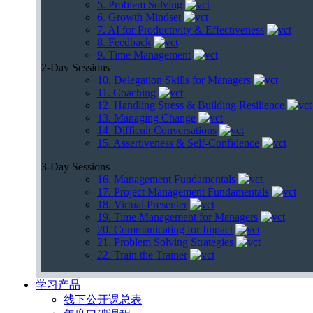
5. Problem Solving
6. Growth Mindset
7. AI for Productivity & Effectiveness
8. Feedback
9. Time Management
2-Day Sessions
10. Delegation Skills for Managers
11. Coaching
12. Handling Stress & Building Resilience
13. Managing Change
14. Difficult Conversations
15. Assertiveness & Self-Confidence
3-Day Sessions
16. Management Fundamentals
17. Project Management Fundamentals
18. Virtual Presenter
19. Time Management for Managers
20. Communicating for Impact
21. Problem Solving Strategies
22. Train the Trainer
学习产品
线下公开课总表