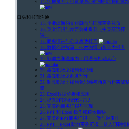
14. 沟通魔方：打造脑身心同频的沟通能量
口头和书面沟通
15. 企业出海的文化融合与国际商务礼仪
16. 英文汇报与发言效能提升（中英双语授
课）
17. 商务演讲与公众表达技巧
18. 数据会说故事：技术沟通与影响力提升
19. 影响力和说服力：用语言打动人心
20. 赢在职场之结构化思维
21. 赢在职场之商务写作
22. 制胜职场：结构化思维与商务写作实战
籍
23. Excel数据分析和应用
24. 提升PPT的设计冲击力
25. 完美的商务汇报与呈现
26. PPT 和 Excel 操作秘籍大揭秘
27. 完美的PPT商务汇报——做与说俱佳
28. PPT、Excel 助力商务汇报：从入门到精