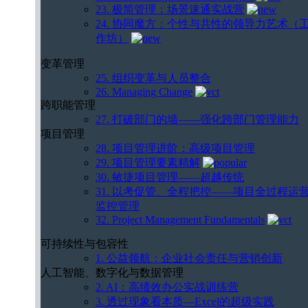
23. 极简管理：场景速通实战营
24. 协同魔方：个性与共性的领导力艺术（
作坊）
变革管理
25. 组织变革与人员整合
26. Managing Change
跨职能管理
27. 打破部门的墙——强化跨部门管理能力
项目管理
28. 项目管理进阶：高级项目管理
29. 项目管理要素精解
30. 敏捷项目管理——超越传统
31. 以考促管、全程把控——项目全过程运
监控管理
32. Project Management Fundamentals
可持续性与包容性
1. 公益领航：企业社会责任与营销创新
人工智能、数字化与数据管理
2. AI：高绩效办公实战训练营
3. 透过现象看本质—Excel的超级实践