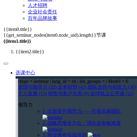
人才招聘
企业社会责任
百年品牌故事
{{item0.title}}
{{get_seminar_nodes(item0.node_uid).length}}
节课
{{item1.title}}
{{item2.title}}
选课中心
ctype = seminar | lang_id = zh | list_groups = | Model = 6
管理与领导力 (32)
业务转型 (42)
团队合作与创造力 (30)
个人发展 (13)
销售与客户关系 (9)
全球线上公开课 (22)
领导力
1. 全面提升领导力——引领卓越团队
2. 战略思维全方位：强化业务敏感度
3. 商业画布实战培训