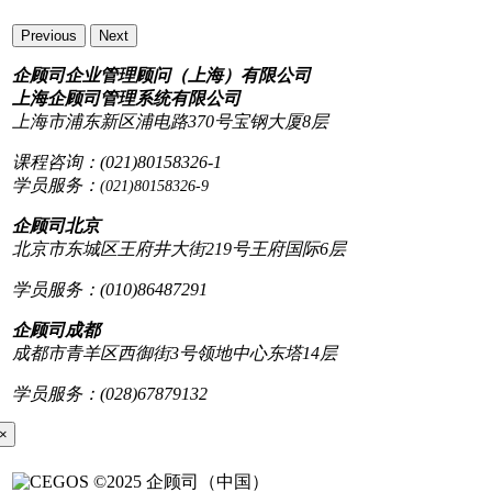
Previous
Next
企顾司企业管理顾问（上海）有限公司
上海企顾司管理系统有限公司
上海市浦东新区浦电路370号宝钢大厦8层
课程咨询：(021)80158326-1
学员服务：
(021)80158326-9
企顾司北京
北京市东城区王府井大街219号王府国际6层
学员服务：(010)86487291
企顾司成都
成都市青羊区西御街3号领地中心东塔14层
学员服务：(028)67879132
×
©2025 企顾司（中国）