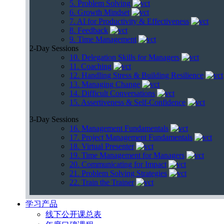
5. Problem Solving
6. Growth Mindset
7. AI for Productivity & Effectiveness
8. Feedback
9. Time Management
2-Day Sessions
10. Delegation Skills for Managers
11. Coaching
12. Handling Stress & Building Resilience
13. Managing Change
14. Difficult Conversations
15. Assertiveness & Self-Confidence
3-Day Sessions
16. Management Fundamentals
17. Project Management Fundamentals
18. Virtual Presenter
19. Time Management for Managers
20. Communicating for Impact
21. Problem Solving Strategies
22. Train the Trainer
学习产品
线下公开课总表