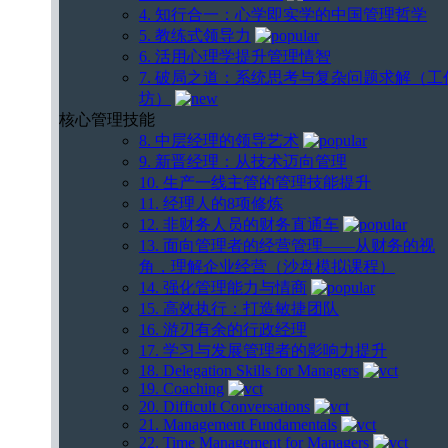
4. 知行合一：心学即实学的中国管理哲学
5. 教练式领导力
6. 活用心理学提升管理情智
7. 破局之道：系统思考与复杂问题求解（工
坊）
核心管理技能
8. 中层经理的领导艺术
9. 新晋经理：从技术迈向管理
10. 生产一线主管的管理技能提升
11. 经理人的8项修炼
12. 非财务人员的财务直通车
13. 面向管理者的经营管理——从财务的视
角，理解企业经营（沙盘模拟课程）
14. 强化管理能力与情商
15. 高效执行：打造敏捷团队
16. 游刃有余的行政经理
17. 学习与发展管理者的影响力提升
18. Delegation Skills for Managers
19. Coaching
20. Difficult Conversations
21. Management Fundamentals
22. Time Management for Managers