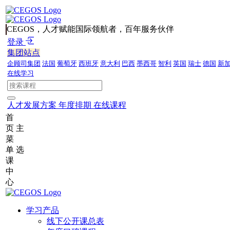
CEGOS，人才赋能国际领航者，百年服务伙伴
登录
集团站点
企顾司集团
法国
葡萄牙
西班牙
意大利
巴西
墨西哥
智利
英国
瑞士
德国
新
在线学习
人才发展方案
年度排期
在线课程
首
页
主
菜
单
选
课
中
心
学习产品
线下公开课总表