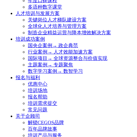
年度口碑课程
多语种数字课堂
人才培训与发展方案
关键岗位人才梯队建设方案
全球化人才培养与管理方案
制造企业精益运营与降本增效解决方案
培训成功案例
国央企案例→ 政企典范
行业案例→ 人才效能加速方案
国际项目→ 全球资源整合与价值实现
主题案例→ 专题聚焦
数字学习案例→ 数智学习
报名与福利
优惠中心
培训场地
报名帮助
培训需求提交
常见问题
关于企顾司
解锁CEGOS品牌
百年品牌故事
培训产品与服务