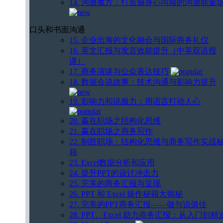
14. 沟通魔方：打造脑身心同频的沟通能量
口头和书面沟通
15. 企业出海的文化融合与国际商务礼仪
16. 英文汇报与发言效能提升（中英双语授
课）
17. 商务演讲与公众表达技巧
18. 数据会说故事：技术沟通与影响力提升
19. 影响力和说服力：用语言打动人心
20. 赢在职场之结构化思维
21. 赢在职场之商务写作
22. 制胜职场：结构化思维与商务写作实战
籍
23. Excel数据分析和应用
24. 提升PPT的设计冲击力
25. 完美的商务汇报与呈现
26. PPT 和 Excel 操作秘籍大揭秘
27. 完美的PPT商务汇报——做与说俱佳
28. PPT、Excel 助力商务汇报：从入门到精