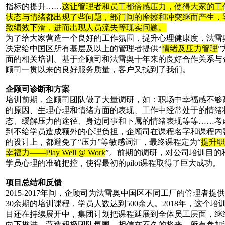
指标的提升……
这让管理者和员工都倍感压力，使得大家的工
状态与情绪都出现了些问题，部门间的摩擦和冲突继而产生，
致绩效下滑，进而出现人员流失等现实问题。
为了给大家营造一个良好的工作氛围，提升心理健康度，法雷
决定给中国区所有基层及以上的管理者提供“
情绪及压力管理
”
面的相关培训。基于企顾司和法雷奥十年来的良好合作关系与
顾司一贯以来的良好服务质量，客户又找到了我们。
企顾司诊断和方案
培训前期，企顾司团队做了大量调研，如：职场中幸福感不够
的原因、生理心理和情绪方面的表现、工作中经常处于的情绪
态、缓解压力的途径、身边同事和下属的情绪表现等等……考
到不给学员造成额外的心理负担，企顾司在课程名字和课程内
的设计上，都避免了“压力”等敏感词汇，最终课程定为“
提升职
幸福力——Play Well @ Work
”。前期的调研，对公司培训目的
学员心理的准确把控，使得最初的pilot课程取得了巨大成功。
项目总结和反馈
2015-2017年间，企顾司为法雷奥中国区不同工厂的管理者提
30余期的培训课程，学员人数达到500余人。2018年，这个培
目还在持续展开中，集团计划把课程延展到全体员工层面，继
向下推进，营造积极团队氛围。相信在不久的将来，所有参加