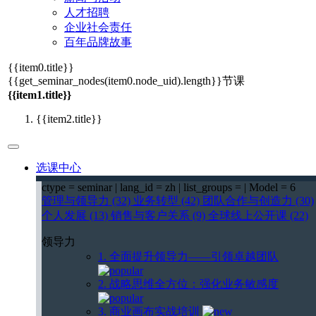
人才招聘
企业社会责任
百年品牌故事
{{item0.title}}
{{get_seminar_nodes(item0.node_uid).length}}
节课
{{item1.title}}
{{item2.title}}
选课中心
ctype = seminar | lang_id = zh | list_groups = | Model = 6
管理与领导力 (32)
业务转型 (42)
团队合作与创造力 (30)
个人发展 (13)
销售与客户关系 (9)
全球线上公开课 (22)
领导力
1. 全面提升领导力——引领卓越团队
2. 战略思维全方位：强化业务敏感度
3. 商业画布实战培训