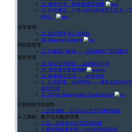
23. 极简管理：场景速通实战营
24. 协同魔方：个性与共性的领导力艺术（
作坊）
变革管理
25. 组织变革与人员整合
26. Managing Change
跨职能管理
27. 打破部门的墙——强化跨部门管理能力
项目管理
28. 项目管理进阶：高级项目管理
29. 项目管理要素精解
30. 敏捷项目管理——超越传统
31. 以考促管、全程把控——项目全过程运
监控管理
32. Project Management Fundamentals
可持续性与包容性
1. 公益领航：企业社会责任与营销创新
人工智能、数字化与数据管理
2. AI：高绩效办公实战训练营
3. 透过现象看本质—Excel的超级实践