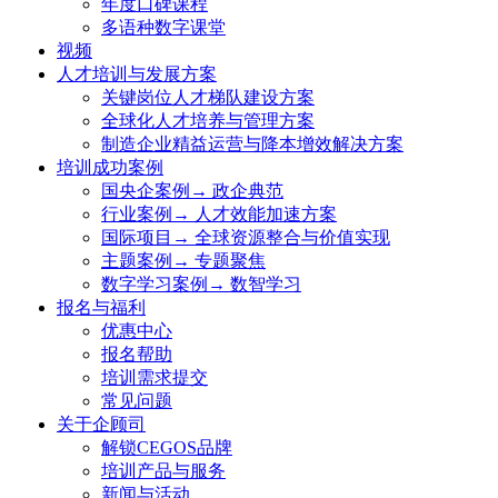
年度口碑课程
多语种数字课堂
视频
人才培训与发展方案
关键岗位人才梯队建设方案
全球化人才培养与管理方案
制造企业精益运营与降本增效解决方案
培训成功案例
国央企案例→ 政企典范
行业案例→ 人才效能加速方案
国际项目→ 全球资源整合与价值实现
主题案例→ 专题聚焦
数字学习案例→ 数智学习
报名与福利
优惠中心
报名帮助
培训需求提交
常见问题
关于企顾司
解锁CEGOS品牌
培训产品与服务
新闻与活动