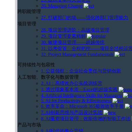
26. Managing Change
跨职能管理
27. 打破部门的墙——强化跨部门管理能力
项目管理
28. 项目管理进阶：高级项目管理
29. 项目管理要素精解
30. 敏捷项目管理——超越传统
31. 以考促管、全程把控——项目全过程运
32. Project Management Fundamentals
可持续性与包容性
1. 公益领航：企业社会责任与营销创新
人工智能、数字化与数据管理
2. AI：高绩效办公实战训练营
3. 透过现象看本质—Excel的超级实践
4. Artificial Intelligence Skills for Managers
5. AI for Productivity & Effectiveness
6. 效率革命：Microsoft 365极致效率手册
7. AI创新思维与产品设计实战
8. AI重塑项目管理：效能倍增的智能工作法
产品与市场
9. AI时代的整合营销