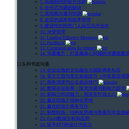
5. 高级助理的提升法则
6. 合作式沟通的秘诀
7. 高情商沟通与协调
8. 会议的成本和效率管理
9. 建设性的跨部门人际互动与合作
10. 冲突管理
11. Leading Effective Meetings
12. Feedback
13. Communicating for Impact
14. 沟通魔方：打造脑身心同频的沟通能量
口头和书面沟通
15. 企业出海的文化融合与国际商务礼仪
16. 英文汇报与发言效能提升（中英双语授
17. 商务演讲与公众表达技巧
18. 数据会说故事：技术沟通与影响力提升
19. 影响力和说服力：用语言打动人心
20. 赢在职场之结构化思维
21. 赢在职场之商务写作
22. 制胜职场：结构化思维与商务写作实战
23. Excel数据分析和应用
24. 提升PPT的设计冲击力