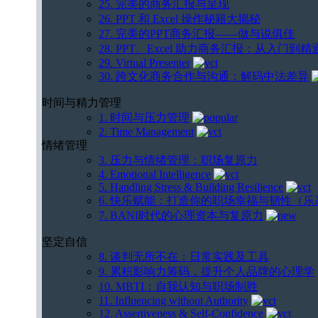
25. 完美的商务汇报与呈现
26. PPT 和 Excel 操作秘籍大揭秘
27. 完美的PPT商务汇报——做与说俱佳
28. PPT、Excel 助力商务汇报：从入门到精
29. Virtual Presenter
30. 跨文化商务合作与沟通：解码中法差异
时间与精力管理
1. 时间与压力管理
2. Time Management
情绪管理
3. 压力与情绪管理：职场复原力
4. Emotional Intelligence
5. Handling Stress & Building Resilience
6. 快乐赋能：打造你的职场幸福与韧性（
7. BANI时代的心理资本与复原力
坚定自信
8. 谈判无所不在：日常实践及工具
9. 累积影响力筹码，提升个人品牌的心理学
10. MBTI：自我认知与职场制胜
11. Influencing without Authority
12. Assertiveness & Self-Confidence