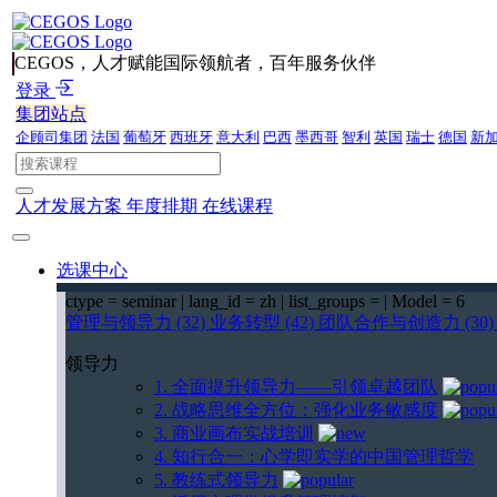
CEGOS，人才赋能国际领航者，百年服务伙伴
登录
集团站点
企顾司集团
法国
葡萄牙
西班牙
意大利
巴西
墨西哥
智利
英国
瑞士
德国
新
人才发展方案
年度排期
在线课程
选课中心
ctype = seminar | lang_id = zh | list_groups = | Model = 6
管理与领导力 (32)
业务转型 (42)
团队合作与创造力 (30
领导力
1. 全面提升领导力——引领卓越团队
2. 战略思维全方位：强化业务敏感度
3. 商业画布实战培训
4. 知行合一：心学即实学的中国管理哲学
5. 教练式领导力