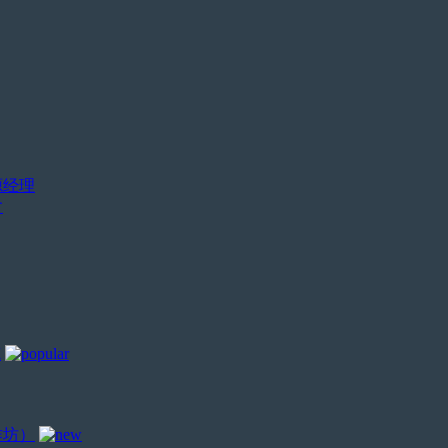
源经理
盆
炼
作坊）