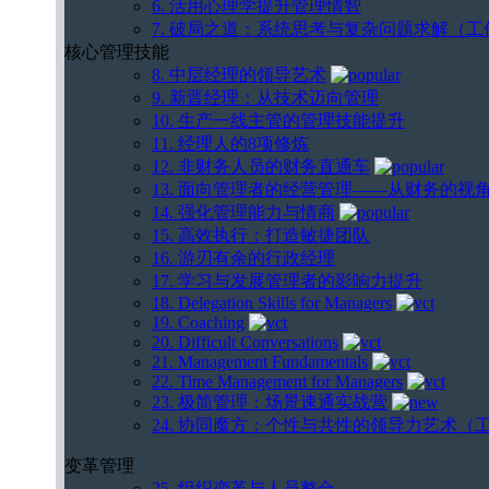
6. 活用心理学提升管理情智
7. 破局之道：系统思考与复杂问题求解（工
核心管理技能
8. 中层经理的领导艺术
9. 新晋经理：从技术迈向管理
10. 生产一线主管的管理技能提升
11. 经理人的8项修炼
12. 非财务人员的财务直通车
13. 面向管理者的经营管理——从财务的
14. 强化管理能力与情商
15. 高效执行：打造敏捷团队
16. 游刃有余的行政经理
17. 学习与发展管理者的影响力提升
18. Delegation Skills for Managers
19. Coaching
20. Difficult Conversations
21. Management Fundamentals
22. Time Management for Managers
23. 极简管理：场景速通实战营
24. 协同魔方：个性与共性的领导力艺术（
变革管理
25. 组织变革与人员整合