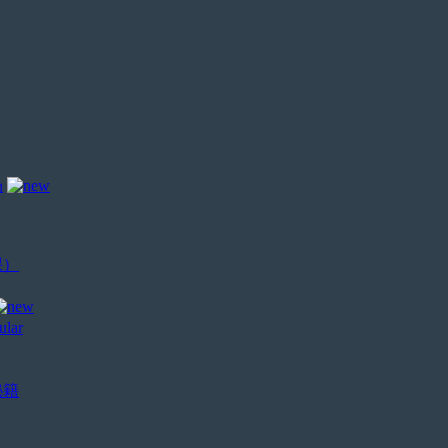
场
课）
秘籍