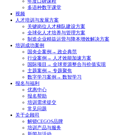
年度口碑课程
多语种数字课堂
视频
人才培训与发展方案
关键岗位人才梯队建设方案
全球化人才培养与管理方案
制造企业精益运营与降本增效解决方案
培训成功案例
国央企案例→ 政企典范
行业案例→ 人才效能加速方案
国际项目→ 全球资源整合与价值实现
主题案例→ 专题聚焦
数字学习案例→ 数智学习
报名与福利
优惠中心
报名帮助
培训需求提交
常见问题
关于企顾司
解锁CEGOS品牌
培训产品与服务
新闻与活动