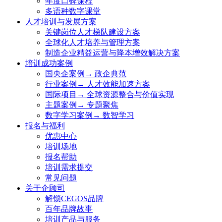
年度口碑课程
多语种数字课堂
人才培训与发展方案
关键岗位人才梯队建设方案
全球化人才培养与管理方案
制造企业精益运营与降本增效解决方案
培训成功案例
国央企案例→ 政企典范
行业案例→ 人才效能加速方案
国际项目→ 全球资源整合与价值实现
主题案例→ 专题聚焦
数字学习案例→ 数智学习
报名与福利
优惠中心
培训场地
报名帮助
培训需求提交
常见问题
关于企顾司
解锁CEGOS品牌
百年品牌故事
培训产品与服务