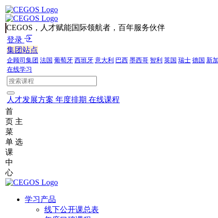
CEGOS，人才赋能国际领航者，百年服务伙伴
登录
集团站点
企顾司集团
法国
葡萄牙
西班牙
意大利
巴西
墨西哥
智利
英国
瑞士
德国
新
在线学习
人才发展方案
年度排期
在线课程
首
页
主
菜
单
选
课
中
心
学习产品
线下公开课总表