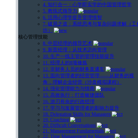
4. 知行合一：心学即实学的中国管理哲学
5. 教练式领导力
6. 活用心理学提升管理情智
7. 破局之道：系统思考与复杂问题求解（工
坊）
核心管理技能
8. 中层经理的领导艺术
9. 新晋经理：从技术迈向管理
10. 生产一线主管的管理技能提升
11. 经理人的8项修炼
12. 非财务人员的财务直通车
13. 面向管理者的经营管理——从财务的视
角，理解企业经营（沙盘模拟课程）
14. 强化管理能力与情商
15. 高效执行：打造敏捷团队
16. 游刃有余的行政经理
17. 学习与发展管理者的影响力提升
18. Delegation Skills for Managers
19. Coaching
20. Difficult Conversations
21. Management Fundamentals
22. Time Management for Managers