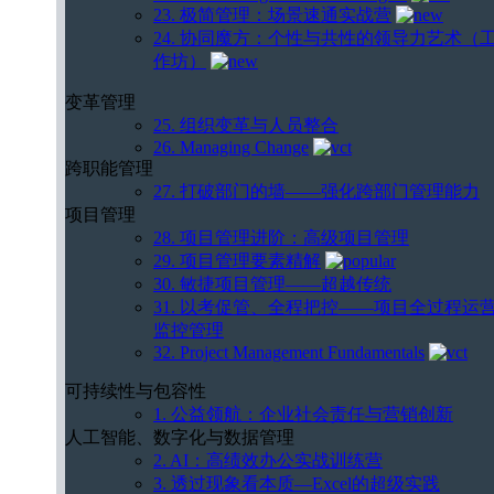
23. 极简管理：场景速通实战营
24. 协同魔方：个性与共性的领导力艺术（
作坊）
变革管理
25. 组织变革与人员整合
26. Managing Change
跨职能管理
27. 打破部门的墙——强化跨部门管理能力
项目管理
28. 项目管理进阶：高级项目管理
29. 项目管理要素精解
30. 敏捷项目管理——超越传统
31. 以考促管、全程把控——项目全过程运
监控管理
32. Project Management Fundamentals
可持续性与包容性
1. 公益领航：企业社会责任与营销创新
人工智能、数字化与数据管理
2. AI：高绩效办公实战训练营
3. 透过现象看本质—Excel的超级实践