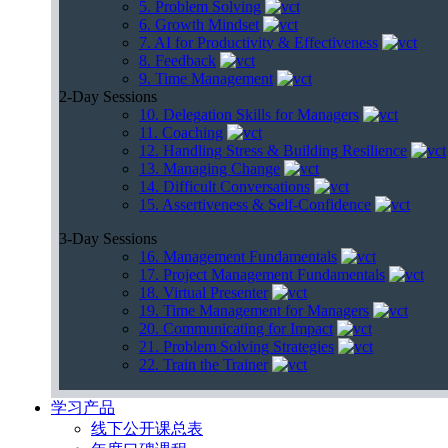
5. Problem Solving
6. Growth Mindset
7. AI for Productivity & Effectiveness
8. Feedback
9. Time Management
2-Day Sessions
10. Delegation Skills for Managers
11. Coaching
12. Handling Stress & Building Resilience
13. Managing Change
14. Difficult Conversations
15. Assertiveness & Self-Confidence
3-Day Sessions
16. Management Fundamentals
17. Project Management Fundamentals
18. Virtual Presenter
19. Time Management for Managers
20. Communicating for Impact
21. Problem Solving Strategies
22. Train the Trainer
学习产品
线下公开课总表