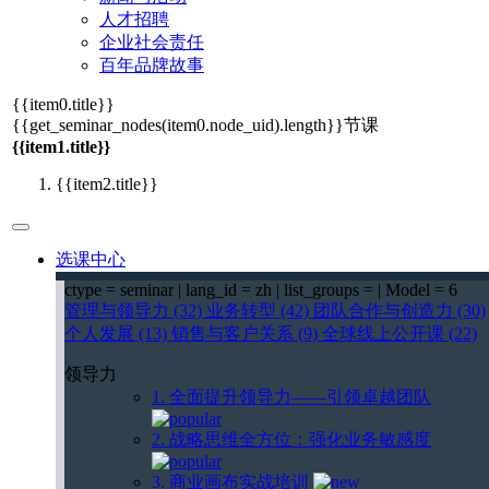
人才招聘
企业社会责任
百年品牌故事
{{item0.title}}
{{get_seminar_nodes(item0.node_uid).length}}
节课
{{item1.title}}
{{item2.title}}
选课中心
ctype = seminar | lang_id = zh | list_groups = | Model = 6
管理与领导力 (32)
业务转型 (42)
团队合作与创造力 (30)
个人发展 (13)
销售与客户关系 (9)
全球线上公开课 (22)
领导力
1. 全面提升领导力——引领卓越团队
2. 战略思维全方位：强化业务敏感度
3. 商业画布实战培训