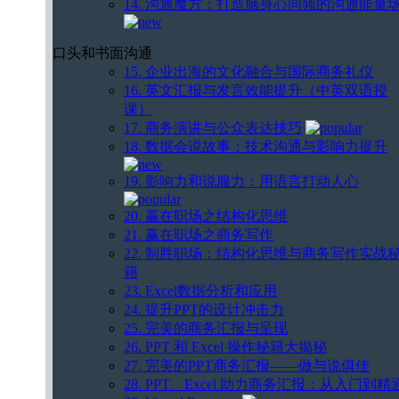
14. 沟通魔方：打造脑身心同频的沟通能量
口头和书面沟通
15. 企业出海的文化融合与国际商务礼仪
16. 英文汇报与发言效能提升（中英双语授
课）
17. 商务演讲与公众表达技巧
18. 数据会说故事：技术沟通与影响力提升
19. 影响力和说服力：用语言打动人心
20. 赢在职场之结构化思维
21. 赢在职场之商务写作
22. 制胜职场：结构化思维与商务写作实战
籍
23. Excel数据分析和应用
24. 提升PPT的设计冲击力
25. 完美的商务汇报与呈现
26. PPT 和 Excel 操作秘籍大揭秘
27. 完美的PPT商务汇报——做与说俱佳
28. PPT、Excel 助力商务汇报：从入门到精