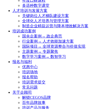
年度口碑课程
多语种数字课堂
人才培训与发展方案
关键岗位人才梯队建设方案
全球化人才培养与管理方案
制造企业精益运营与降本增效解决方案
培训成功案例
国央企案例→ 政企典范
行业案例→ 人才效能加速方案
国际项目→ 全球资源整合与价值实现
主题案例→ 专题聚焦
数字学习案例→ 数智学习
报名与福利
优惠中心
培训场地
报名帮助
培训需求提交
常见问题
关于企顾司
解锁CEGOS品牌
百年品牌故事
培训产品与服务