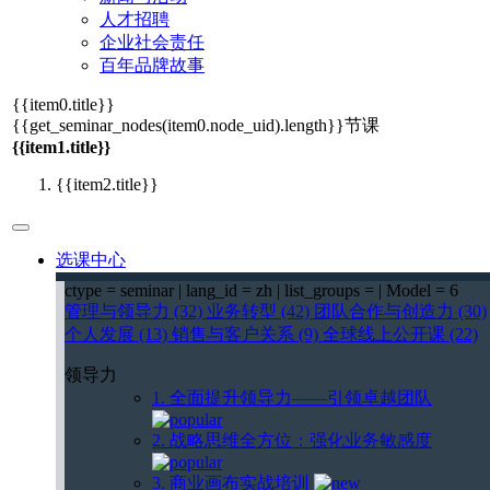
人才招聘
企业社会责任
百年品牌故事
{{item0.title}}
{{get_seminar_nodes(item0.node_uid).length}}
节课
{{item1.title}}
{{item2.title}}
选课中心
ctype = seminar | lang_id = zh | list_groups = | Model = 6
管理与领导力 (32)
业务转型 (42)
团队合作与创造力 (30)
个人发展 (13)
销售与客户关系 (9)
全球线上公开课 (22)
领导力
1. 全面提升领导力——引领卓越团队
2. 战略思维全方位：强化业务敏感度
3. 商业画布实战培训