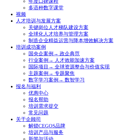
年度口碑课程
多语种数字课堂
视频
人才培训与发展方案
关键岗位人才梯队建设方案
全球化人才培养与管理方案
制造企业精益运营与降本增效解决方案
培训成功案例
国央企案例→ 政企典范
行业案例→ 人才效能加速方案
国际项目→ 全球资源整合与价值实现
主题案例→ 专题聚焦
数字学习案例→ 数智学习
报名与福利
优惠中心
报名帮助
培训需求提交
常见问题
关于企顾司
解锁CEGOS品牌
培训产品与服务
新闻与活动