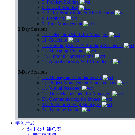
5. Problem Solving
6. Growth Mindset
7. AI for Productivity & Effectiveness
8. Feedback
9. Time Management
2-Day Sessions
10. Delegation Skills for Managers
11. Coaching
12. Handling Stress & Building Resilience
13. Managing Change
14. Difficult Conversations
15. Assertiveness & Self-Confidence
3-Day Sessions
16. Management Fundamentals
17. Project Management Fundamentals
18. Virtual Presenter
19. Time Management for Managers
20. Communicating for Impact
21. Problem Solving Strategies
22. Train the Trainer
学习产品
线下公开课总表