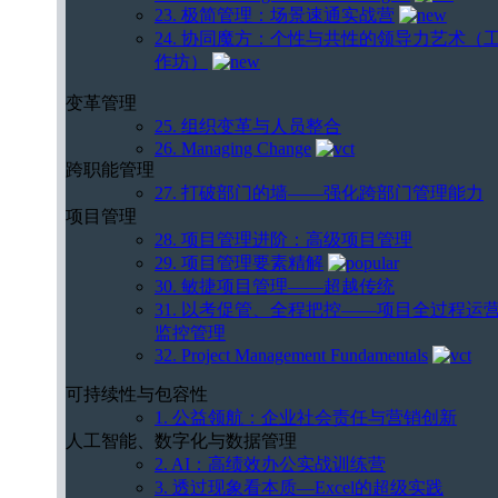
23. 极简管理：场景速通实战营
24. 协同魔方：个性与共性的领导力艺术（
作坊）
变革管理
25. 组织变革与人员整合
26. Managing Change
跨职能管理
27. 打破部门的墙——强化跨部门管理能力
项目管理
28. 项目管理进阶：高级项目管理
29. 项目管理要素精解
30. 敏捷项目管理——超越传统
31. 以考促管、全程把控——项目全过程运
监控管理
32. Project Management Fundamentals
可持续性与包容性
1. 公益领航：企业社会责任与营销创新
人工智能、数字化与数据管理
2. AI：高绩效办公实战训练营
3. 透过现象看本质—Excel的超级实践