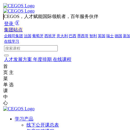
CEGOS，人才赋能国际领航者，百年服务伙伴
登录
集团站点
企顾司集团
法国
葡萄牙
西班牙
意大利
巴西
墨西哥
智利
英国
瑞士
德国
新
在线学习
人才发展方案
年度排期
在线课程
首
页
主
菜
单
选
课
中
心
学习产品
线下公开课总表