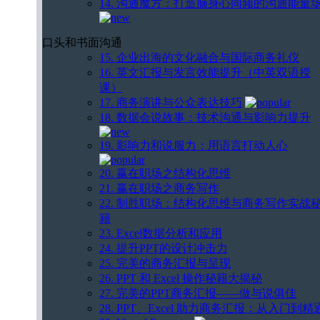
14. 沟通魔方：打造脑身心同频的沟通能量
口头和书面沟通
15. 企业出海的文化融合与国际商务礼仪
16. 英文汇报与发言效能提升（中英双语授
课）
17. 商务演讲与公众表达技巧
18. 数据会说故事：技术沟通与影响力提升
19. 影响力和说服力：用语言打动人心
20. 赢在职场之结构化思维
21. 赢在职场之商务写作
22. 制胜职场：结构化思维与商务写作实战
籍
23. Excel数据分析和应用
24. 提升PPT的设计冲击力
25. 完美的商务汇报与呈现
26. PPT 和 Excel 操作秘籍大揭秘
27. 完美的PPT商务汇报——做与说俱佳
28. PPT、Excel 助力商务汇报：从入门到精