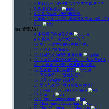
4. 知行合一：心学即实学的中国管理哲学
5. 教练式领导力
6. 活用心理学提升管理情智
7. 破局之道：系统思考与复杂问题求解（工
坊）
核心管理技能
8. 中层经理的领导艺术
9. 新晋经理：从技术迈向管理
10. 生产一线主管的管理技能提升
11. 经理人的8项修炼
12. 非财务人员的财务直通车
13. 面向管理者的经营管理——从财务的视
角，理解企业经营（沙盘模拟课程）
14. 强化管理能力与情商
15. 高效执行：打造敏捷团队
16. 游刃有余的行政经理
17. 学习与发展管理者的影响力提升
18. Delegation Skills for Managers
19. Coaching
20. Difficult Conversations
21. Management Fundamentals
22. Time Management for Managers